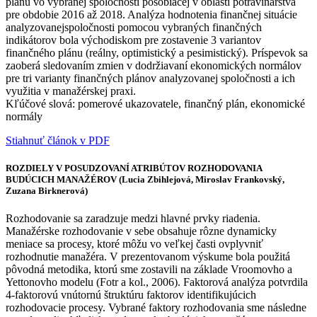
plánu vo vybranej spoločnosti pôsobiacej v oblasti potravinárstva
pre obdobie 2016 až 2018. Analýza hodnotenia finančnej situácie
analyzovanejspoločnosti pomocou vybraných finančných
indikátorov bola východiskom pre zostavenie 3 variantov
finančného plánu (reálny, optimistický a pesimistický). Príspevok sa
zaoberá sledovaním zmien v dodržiavaní ekonomických normálov
pre tri varianty finančných plánov analyzovanej spoločnosti a ich
využitia v manažérskej praxi.
Kľúčové slová: pomerové ukazovatele, finančný plán, ekonomické
normály
Stiahnuť článok v PDF
ROZDIELY V POSUDZOVANÍ ATRIBÚTOV ROZHODOVANIA
BUDÚCICH MANAŽÉROV (Lucia Zbihlejová, Miroslav Frankovský,
Zuzana Birknerová)
Rozhodovanie sa zaradzuje medzi hlavné prvky riadenia.
Manažérske rozhodovanie v sebe obsahuje rôzne dynamicky
meniace sa procesy, ktoré môžu vo veľkej časti ovplyvniť
rozhodnutie manažéra. V prezentovanom výskume bola použitá
pôvodná metodika, ktorú sme zostavili na základe Vroomovho a
Yettonovho modelu (Fotr a kol., 2006). Faktorová analýza potvrdila
4-faktorovú vnútornú štruktúru faktorov identifikujúcich
rozhodovacie procesy. Vybrané faktory rozhodovania sme následne