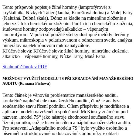
Tento príspevok popisuje žilné horniny (lamprofýrové) z
kryštalinika Nízkych Tatier (Jarabá, Kumštová dolina) a Malej Fatry
(Kalužná, Dubná skala). Dôraz sa kladie na minerálne zloženie a
jeho vzťah k chemickému zloženiu. Podľa ich chemického zloženia,
študované horniny zodpovedajú alkalicko – vápenatým
lamprofýrom. V práci sú použité všetky dostupné metódy: terénny
výskum, mikroskopia v polarizovanom a odrazenom svetle, analýza
minerálov na elektrónovom mikroanalyzátore.
Kľúčové slová: Kľúčové slová: žilné horniny, minerálne zloženie,
alkalicko – vápenaté horniny, Nízke Tatry, Malá Fatra.
Stiahnuť článok v PDF
MOŽNOST VYUŽITÍ MODELU 7S PŘI ZPRACOVÁNÍ MANAŽERSKÉHO
AUDITU (Romana Píchová)
Tento článek je věnován problematice manažerského auditu,
konkrétně naplnění cíle manažerského auditu, čímž je analýza
současného stavu řízení podniku. Cílem příspěvku je modifikace a
aplikace modelu navrženého společností McKinsey známého pod
názvem „model 7S“ jako nástroje zhodnocení současného stavu
řízení podniku, což je hlavním cílem a náplní manažerského auditu.
Pro sestavení „Adaptačního modelu 7S“ bylo využito osobního a
písemného strukturovaného dotazování s odborníky v oblasti