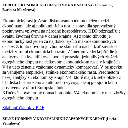
ZDROJE EKONOMICKÉO RASTU V KRAJINÁCH V4 (Ján Kollár,
Barbora Mazúrova)
Ekonomický rast je často diskutovanou témou nielen medzi
ekonómami, ale aj politikmi. Jeho rast je spravidla sprevádzaný
pozitívnymi vplyvmi na národné hospodárstvo. HDP odzrkadľuje
kvalitu životnej úrovne v danej krajine. Aj z tohto dôvodu je
ekonomický rast jeden za najdôležitejších makroekonomických
cieľov. Z tohto dôvodu je vhodné skúmať a nachádzať súvislosti
medzi zdrojmi ekonomického rastu. Zámerom vedeckej štúdie je
analyzovať a kvantifikovať podiel prírastku jednotlivých zložiek
agregátneho dopytu na celkovom ekonomickom raste v krajinách
V4 a tieto zistenia vzájomne dynamicky komparovať. V príspevku
sa venujeme empirickej stránke ekonomického rastu. Predmetom
našej analýzy sú ekonomiky krajín V4, ktoré majú k sebe blízko z
hľadiska historického a kultúrneho vývoja, ale aj geografického
postavenia v rámci Európskej únie.
Kľúčové slová: hrubý domáci produkt, V4, ekonomický rast, zložky
agregátneho dopytu
Stiahnuť článok v PDF
ŽILNÉ HORNINY V KRYŠTALINIKU ZÁPADNÝCH KARPÁT (Lucia
Vetráková)