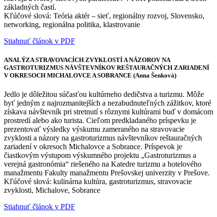
základných častí.
Kľúčové slová: Teória aktér – sieť, regionálny rozvoj, Slovensko,
networking, regionálna politika, klastrovanie
Stiahnuť článok v PDF
ANALÝZA STRAVOVACÍCH ZVYKLOSTÍ A NÁZOROV NA
GASTROTURIZMUS NÁVŠTEVNÍKOV REŠTAURAČNÝCH ZARIADENÍ
V OKRESOCH MICHALOVCE A SOBRANCE (Anna Šenková)
Jedlo je dôležitou súčasťou kultúrneho dedičstva a turizmu. Môže
byť jedným z najrozmanitejších a nezabudnuteľných zážitkov, ktoré
získava návštevník pri stretnutí s rôznymi kultúrami buď v domácom
prostredí alebo ako turista. Cieľom predkladaného príspevku je
prezentovať výsledky výskumu zameraného na stravovacie
zvyklosti a názory na gastroturizmus návštevníkov reštauračných
zariadení v okresoch Michalovce a Sobrance. Príspevok je
čiastkovým výstupom výskumného projektu „Gastroturizmus a
verejná gastronómia“ riešeného na Katedre turizmu a hotelového
manažmentu Fakulty manažmentu Prešovskej univerzity v Prešove.
Kľúčové slová: kulinárna kultúra, gastroturizmus, stravovacie
zvyklosti, Michalove, Sobrance
Stiahnuť článok v PDF