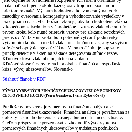
jeho objeme sú rovnomerne rozptýlené. Ich smer a orientácia by
mala mať zastúpenie okolo každej osi v trojdimenzionálnom
priestore rovnaké. Výskum hodnotenia bol zameraný na tvorbu
metodiky overovania homogenity a vyhodnocovanie výsledkov v
praxi priamo na stavbe. Požiadavkou je, aby boli hodnotené vlákna
v konečnom zatvrdnutom vláknobetóne – z rezov vláknobetónu. V
prvom kroku bolo nutné pripraviť vzorky pre získanie potrebných
prierezov. V ďalšom kroku bolo potrebné vytvoriť podmienky,
vytvorením kontrastu medzi vláknami a betónom tak, aby sa vytvoril
softvér schopný detegovať vlákna. V tomto článku je popísaný
princíp detekcie vlákien na základe detegovania snímok rezov.
Kľúčové slová: vláknobetón, detekcia vlákien
Kľúčové slová: Cestovný ruch, globálna finančná a hospodárska
kríza, vývoj ukazovateľov, Slovensko
Stiahnuť článok v PDF
VÝVOJ VYBRANÝCH FINANČNÝCH UKAZOVATEĽOV PODNIKOV
CESTOVNÉHO RUCHU (Petra Gundová, Ivana Rybovičová)
Predložený príspevok je zameraný na finančnú analýzu a jej
pomerové finančné ukazovatele. Finančná analýza je považovaná za
dôležitý nástroj hodnotenia súčasnej a budúcej finančnej situácie.
Cieľom príspevku je prezentovať a zhodnotiť vývoj vybraných
pomerových finančných ukazovateľov v tridsiatich podnikoch