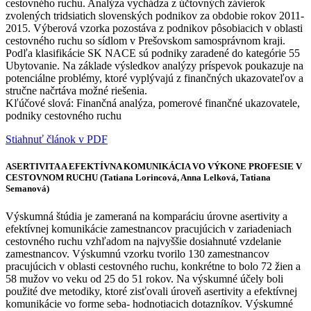
cestovného ruchu. Analýza vychádza z účtovných závierok
zvolených tridsiatich slovenských podnikov za obdobie rokov 2011-
2015. Výberová vzorka pozostáva z podnikov pôsobiacich v oblasti
cestovného ruchu so sídlom v Prešovskom samosprávnom kraji.
Podľa klasifikácie SK NACE sú podniky zaradené do kategórie 55
Ubytovanie. Na základe výsledkov analýzy príspevok poukazuje na
potenciálne problémy, ktoré vyplývajú z finančných ukazovateľov a
stručne načrtáva možné riešenia.
Kľúčové slová: Finančná analýza, pomerové finančné ukazovatele,
podniky cestovného ruchu
Stiahnuť článok v PDF
ASERTIVITA A EFEKTÍVNA KOMUNIKÁCIA VO VÝKONE PROFESIE V
CESTOVNOM RUCHU (Tatiana Lorincová, Anna Lelková, Tatiana
Semanová)
Výskumná štúdia je zameraná na komparáciu úrovne asertivity a
efektívnej komunikácie zamestnancov pracujúcich v zariadeniach
cestovného ruchu vzhľadom na najvyššie dosiahnuté vzdelanie
zamestnancov. Výskumnú vzorku tvorilo 130 zamestnancov
pracujúcich v oblasti cestovného ruchu, konkrétne to bolo 72 žien a
58 mužov vo veku od 25 do 51 rokov. Na výskumné účely boli
použité dve metodiky, ktoré zisťovali úroveň asertivity a efektívnej
komunikácie vo forme seba- hodnotiacich dotazníkov. Výskumné