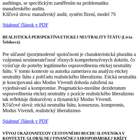
auditingu, se specifickým zaměřením na problematiku
manažerského auditu.
Klíčová slova: manažerský audit, systém řízení, model 7S
Stiahnuť článok v PDF
REALISTICKÁ PERSPEKTÍVA ETICKEJ NEUTRALITY ŠTÁTU (Lívia
Šebíková)
Pre súčasné (post)moderné spoločnosti je charakteristická pluralita a
vzájomná nesúmerateľnosť rôznych komprehenzívnych doktrín, čo
vyúsťuje do potreby legitímneho ospravedlnenia etickej neutrality
štátu. V tomto kontexte sa autorka zameriava na analýzu etickej
neutrality štátu z pohľadu realistického liberalizmu. Etická neutralita
je koncipovaná ako Modus Vivendi dohoda založená na
vyjednávaní a kompromise. Pragmaticko-morálne dezideratum
ospravedlnenia etickej neutrality z pozície realistického liberalizmu
tak reflektuje diskurzívny a dynamický Modus Vivendi.
Kľúčové slová: etická neutralita štátu, konsenzus, kompromis,
Modus Vivendi, realistický liberalizmus
Stiahnuť článok v PDF
VÝVOJ UKAZOVATEĽOV CESTOVNÉHO RUCHU SLOVENSKA V
KONTEXTE GLOBÁLNEJ FINANČNEJ A HOSPODÁRSKEJ KRÍZY