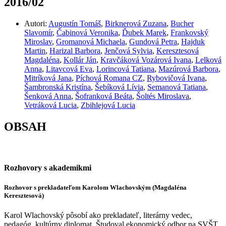
2016/02
Autori:
Augustín Tomáš
,
Birknerová Zuzana
,
Bucher
Slavomír
,
Čabinová Veronika
,
Ďubek Marek
,
Frankovský
Miroslav
,
Gromanová Michaela
,
Gundová Petra
,
Hajduk
Martin
,
Harizal Barbora
,
Jenčová Sylvia
,
Keresztesová
Magdaléna
,
Kollár Ján
,
Kravčáková Vozárová Ivana
,
Lelková
Anna
,
Litavcová Eva
,
Lorincová Tatiana
,
Mazúrová Barbora
,
Mitríková Jana
,
Píchová Romana CZ
,
Rybovičová Ivana
,
Šambronská Kristína
,
Šebíková Lívia
,
Semanová Tatiana
,
Šenková Anna
,
Šofranková Beáta
,
Šoltés Miroslava
,
Vetráková Lucia
,
Zbihlejová Lucia
OBSAH
Rozhovory s akademikmi
Rozhovor s prekladateľom Karolom Wlachovským (Magdaléna
Keresztesová)
Karol Wlachovský pôsobí ako prekladateľ, literárny vedec,
pedagóg, kultúrny diplomat. Študoval ekonomický odbor na SVŠT.