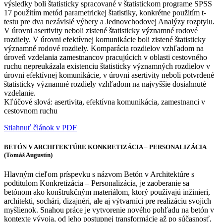
výsledky boli štatisticky spracované v štatistickom programe SPSS
17 použitím metód parametrickej štatistiky, konkrétne použitím t-
testu pre dva nezávislé výbery a Jednovchodovej Analýzy rozptylu.
V úrovni asertivity neboli zistené štatisticky významné rodové
rozdiely. V úrovni efektívnej komunikácie boli zistené štatisticky
významné rodové rozdiely. Komparácia rozdielov vzhľadom na
úroveň vzdelania zamestnancov pracujúcich v oblasti cestovného
ruchu nepreukázala existenciu štatisticky významných rozdielov v
úrovni efektívnej komunikácie, v úrovni asertivity neboli potvrdené
štatisticky významné rozdiely vzhľadom na najvyššie dosiahnuté
vzdelanie.
Kľúčové slová: asertivita, efektívna komunikácia, zamestnanci v
cestovnom ruchu
Stiahnuť článok v PDF
BETÓN V ARCHITEKTÚRE KONKRETIZÁCIA – PERSONALIZÁCIA
(Tomáš Augustín)
Hlavným cieľom príspevku s názvom Betón v Architektúre s
podtitulom Konkretizácia – Personalizácia, je zaoberanie sa
betónom ako konštrukčným materiálom, ktorý používajú inžinieri,
architekti, sochári, dizajnéri, ale aj výtvarníci pre realizáciu svojich
myšlienok. Snahou práce je vytvorenie nového pohľadu na betón v
kontexte vývoja, od jeho postupnej transformácie až po súčasnosť,