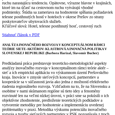
ruchu narastajúcu tendenciu. Opätovne, výrazne hlavne v krajinách,
ktoré im na účasť na cestovnom ruchu vytvárajú vhodné
podmienky. Štúdia sa zameriava na hodnotenie spĺňania požiadaviek
telesne postihnutých hostí v hoteloch v okrese Prešov zo strany
poskytovateľov ubytovacích služieb.
Kľúčové slová: Hotel, telesne postihnutý hosť, cestovný ruch
Stiahnuť článok v PDF
ANALÝZA INOVAČNÉHO ROZVOJA V KONCEPTUÁLNOM RÁMCI
TEÓRIE SIETE-AKTÉROV: KLASTROVÁ A INOVAČNÁ POLITIKA V
SLOVENSKEJ REPUBLIKE (Barbora Harizal, Slavomír Bucher)
Predkladaná práca predstavuje teoreticko-metodologické aspekty
analýzy inovačného rozvoja v konceptuálnom rámci teórie aktér –
sieť a ich empirickú aplikáciu vo výskumnom území Prešovského
kraja. Inovácie v zmysle sieťových koncepcií, partnerstiev a
kooperácie sa v súčasnosti javia ako jedna z možností efektívneho
riadenia regionálneho rozvoja. Vzhľadom na to, že na Slovensku a
osobitne v nami skúmanom regióne sú tieto idey a fenomény
rozvinuté len na veľmi nízkej úrovni, v práci sme sa pokúsili o ich
objektívne zhodnotenie, predloženie teoretických podkladov a
vytvorenie metodiky pre hodnotenie a implementáciu uvedenej
problematiky v praxi. Metodika výskumu potenciálu inovačného
rozvoja a tvorby sieťových partnerstiev v PSK pozostávala z troch