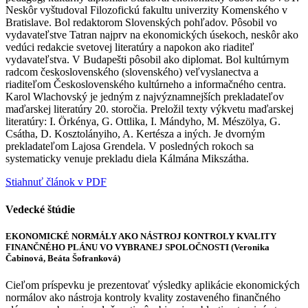
Neskôr vyštudoval Filozofickú fakultu univerzity Komenského v
Bratislave. Bol redaktorom Slovenských pohľadov. Pôsobil vo
vydavateľstve Tatran najprv na ekonomických úsekoch, neskôr ako
vedúci redakcie svetovej literatúry a napokon ako riaditeľ
vydavateľstva. V Budapešti pôsobil ako diplomat. Bol kultúrnym
radcom československého (slovenského) veľvyslanectva a
riaditeľom Československého kultúrneho a informačného centra.
Karol Wlachovský je jedným z najvýznamnejších prekladateľov
maďarskej literatúry 20. storočia. Preložil texty výkvetu maďarskej
literatúry: I. Örkénya, G. Ottlika, I. Mándyho, M. Mészölya, G.
Csátha, D. Kosztolányiho, A. Kertésza a iných. Je dvorným
prekladateľom Lajosa Grendela. V posledných rokoch sa
systematicky venuje prekladu diela Kálmána Mikszátha.
Stiahnuť článok v PDF
Vedecké štúdie
EKONOMICKÉ NORMÁLY AKO NÁSTROJ KONTROLY KVALITY
FINANČNÉHO PLÁNU VO VYBRANEJ SPOLOČNOSTI (Veronika
Čabinová, Beáta Šofranková)
Cieľom príspevku je prezentovať výsledky aplikácie ekonomických
normálov ako nástroja kontroly kvality zostaveného finančného