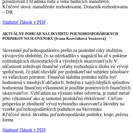
posudzovali z hľadiska rodu a veku budúcich manažérov.
Kľúčové slová: manažérske rozhodovanie, Dotazník rozhodovania
– DR
Stiahnuť článok v PDF
AKTUÁLNY POHĽAD NA LIKVIDITU POĽNOHOSPODÁRSKYCH
PODNIKOV NA SLOVENSKU (Ivana Kravčáková Vozárová)
Slovenské poľnohospodárstvo prešlo za posledné roky zložitým
vývojovým obdobím, čo sa odzrkadlilo v stagnácií ba až v poklese
rozhodujúcich ekonomických a výrobných ukazovateľoch. V
súčasnosti zohrávajú finančné vzťahy rozhodujúcu úlohu vo vývoji
spoločnosti, čo platí obzvlášť pre podnikateľské subjekty pôsobiace
vo vidieckom priestore. Finančná stabilita podniku môžu byť
hodnotená v mnohých ohľadoch. Jedným z najrýchlejších spôsobov
hodnotenia finančnej výkonnosti je použitie pomerových finančných
ukazovateľov. Vzhľadom na význam tohto odvetvia, je nutné merať
jeho výkonnosť ako aj samotnú produkčnú efektívnosť. Cieľom
príspevku je zhodnotiť vývoj vybraného ukazovateľa likvidity na
vzorke poľnohospodárskych podnikov na Slovensku.
Kľúčové slová: likvidita, poľnohospodárske podniky, kraje, právna
forma
Stiahnuť článok v PDF