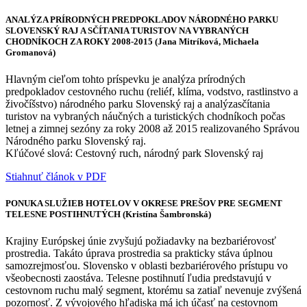
ANALÝZA PRÍRODNÝCH PREDPOKLADOV NÁRODNÉHO PARKU
SLOVENSKÝ RAJ A SČÍTANIA TURISTOV NA VYBRANÝCH
CHODNÍKOCH ZA ROKY 2008-2015 (Jana Mitríková, Michaela
Gromanová)
Hlavným cieľom tohto príspevku je analýza prírodných
predpokladov cestovného ruchu (reliéf, klíma, vodstvo, rastlinstvo a
živočíšstvo) národného parku Slovenský raj a analýzasčítania
turistov na vybraných náučných a turistických chodníkoch počas
letnej a zimnej sezóny za roky 2008 až 2015 realizovaného Správou
Národného parku Slovenský raj.
Kľúčové slová: Cestovný ruch, národný park Slovenský raj
Stiahnuť článok v PDF
PONUKA SLUŽIEB HOTELOV V OKRESE PREŠOV PRE SEGMENT
TELESNE POSTIHNUTÝCH (Kristína Šambronská)
Krajiny Európskej únie zvyšujú požiadavky na bezbariérovosť
prostredia. Takáto úprava prostredia sa prakticky stáva úplnou
samozrejmosťou. Slovensko v oblasti bezbariérového prístupu vo
všeobecnosti zaostáva. Telesne postihnutí ľudia predstavujú v
cestovnom ruchu malý segment, ktorému sa zatiaľ nevenuje zvýšená
pozornosť. Z vývojového hľadiska má ich účasť na cestovnom