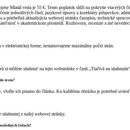
se Mladá veda je 55 €. Tento poplatok slúži na pokrytie viacerých č
enie jednotlivých čísel, jazykové úpravy a korektúry príspevkov, admin
a a priebežná aktualizácia webovej stránky časopisu, technické spracov
dateľnosť v akademickom prostredí. Rozhovory, recenzie a iné nevedeck
 v elektronickej forme, nestanovujeme maximálny počet strán.
si môžete stiahnuť na tejto webstránke v časti „Tlačivá na stiahnutie”
do textu?
, vložte ich priamo do článku. Ku každému obrázku je potrebné uviesť
 stiahnutej z našej webovej stránky.
posledných číslach?