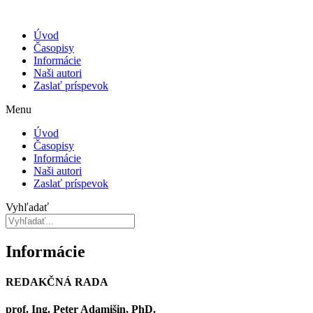
Úvod
Časopisy
Informácie
Naši autori
Zaslať príspevok
Menu
Úvod
Časopisy
Informácie
Naši autori
Zaslať príspevok
Vyhľadať
Informácie
REDAKČNÁ RADA
prof. Ing. Peter Adamišin, PhD.