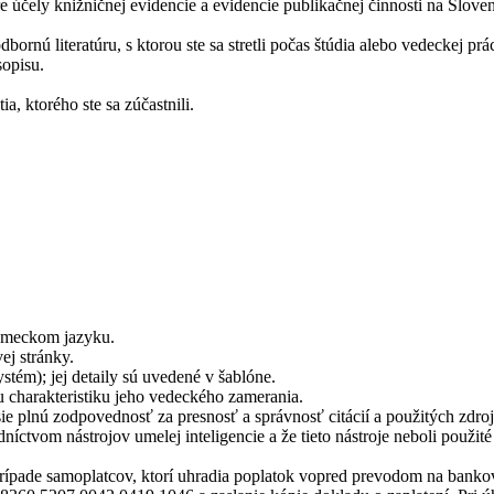
 účely knižničnej evidencie a evidencie publikačnej činnosti na Slove
dbornú literatúru, s ktorou ste sa stretli počas štúdia alebo vedeckej p
sopisu.
a, ktorého ste sa zúčastnili.
nemeckom jazyku.
ej stránky.
stém); jej detaily sú uvedené v šablóne.
u charakteristiku jeho vedeckého zamerania.
ie plnú zodpovednosť za presnosť a správnosť citácií a použitých zdro
íctvom nástrojov umelej inteligencie a že tieto nástroje neboli použit
rípade samoplatcov, ktorí uhradia poplatok vopred prevodom na bankov