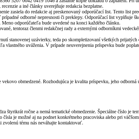
360 5207 0042 0419 1046 a zaslanie kópie dokladu o zaplatení. Pri úh
recenzie a iné články uverejňuje redakcia bezplatne.
e zasiela do redakcie aj preskenovaný odporúčací list. Tento list pred
prípadné odborné nepresnosti či preklepy. Odporúčací list vyplňuje ško
a. Meno odporúčateľa bude uvedené na konci každého článku.
ané, tentoraz členmi redakčnej rady a externými odborníkmi vedeck
tí stanovenej uzávierky, teda po skompletizovaní všetkých prijatých 
odľa vlastného uváženia. V prípade neuverejnenia príspevku bude popla
vekovo obmedzené. Rozhodujúca je kvalita príspevku, jeho odborná úro
štyrikrát ročne a nemá tematické obmedzenie. Špeciálne číslo je tema
o čísla je možné aj na podnet konkrétneho pracoviska alebo pri väčšo
i zvolenú tému nás neváhajte kontaktovať.