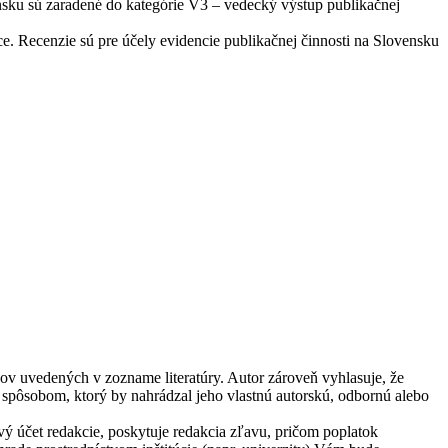
nsku sú zaradené do kategórie V3 – vedecký výstup publikačnej
ráce. Recenzie sú pre účely evidencie publikačnej činnosti na Slovensku
jov uvedených v zozname literatúry. Autor zároveň vyhlasuje, že
é spôsobom, ktorý by nahrádzal jeho vlastnú autorskú, odbornú alebo
ý účet redakcie, poskytuje redakcia zľavu, pričom poplatok