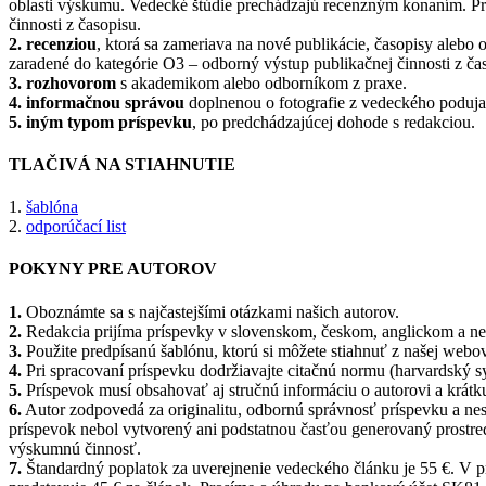
oblasti výskumu. Vedecké štúdie prechádzajú recenzným konaním. Pre
činnosti z časopisu.
2. recenziou
, ktorá sa zameriava na nové publikácie, časopisy alebo o
zaradené do kategórie O3 – odborný výstup publikačnej činnosti z ča
3. rozhovorom
s akademikom alebo odborníkom z praxe.
4. informačnou správou
doplnenou o fotografie z vedeckého podujati
5. iným typom príspevku
, po predchádzajúcej dohode s redakciou.
TLAČIVÁ NA STIAHNUTIE
1.
šablóna
2.
odporúčací list
POKYNY PRE AUTOROV
1.
Oboznámte sa s najčastejšími otázkami našich autorov.
2.
Redakcia prijíma príspevky v slovenskom, českom, anglickom a 
3.
Použite predpísanú šablónu, ktorú si môžete stiahnuť z našej webov
4.
Pri spracovaní príspevku dodržiavajte citačnú normu (harvardský sy
5.
Príspevok musí obsahovať aj stručnú informáciu o autorovi a krátk
6.
Autor zodpovedá za originalitu, odbornú správnosť príspevku a nes
príspevok nebol vytvorený ani podstatnou časťou generovaný prostredn
výskumnú činnosť.
7.
Štandardný poplatok za uverejnenie vedeckého článku je 55 €. V p