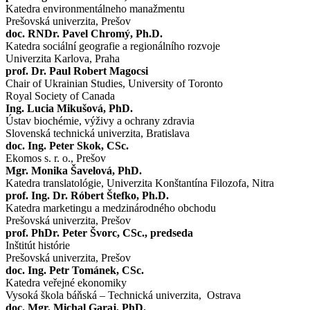
Katedra environmentálneho manažmentu
Prešovská univerzita, Prešov
doc. RNDr. Pavel Chromý, Ph.D.
Katedra sociální geografie a regionálního rozvoje
Univerzita Karlova, Praha
prof. Dr. Paul Robert Magocsi
Chair of Ukrainian Studies, University of Toronto
Royal Society of Canada
Ing. Lucia Mikušová, PhD.
Ústav biochémie, výživy a ochrany zdravia
Slovenská technická univerzita, Bratislava
doc. Ing. Peter Skok, CSc.
Ekomos s. r. o., Prešov
Mgr. Monika Šavelová, PhD.
Katedra translatológie, Univerzita Konštantína Filozofa, Nitra
prof. Ing. Dr. Róbert Štefko, Ph.D.
Katedra marketingu a medzinárodného obchodu
Prešovská univerzita, Prešov
prof. PhDr. Peter Švorc, CSc., predseda
Inštitút histórie
Prešovská univerzita, Prešov
doc. Ing. Petr Tománek, CSc.
Katedra veřejné ekonomiky
Vysoká škola báňská – Technická univerzita, Ostrava
doc. Mgr. Michal Garaj, PhD.