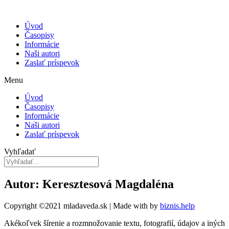
Úvod
Časopisy
Informácie
Naši autori
Zaslať príspevok
Menu
Úvod
Časopisy
Informácie
Naši autori
Zaslať príspevok
Vyhľadať
Autor: Keresztesová Magdaléna
Copyright ©2021 mladaveda.sk | Made with
by
biznis.help
Akékoľvek šírenie a rozmnožovanie textu, fotografií, údajov a iných