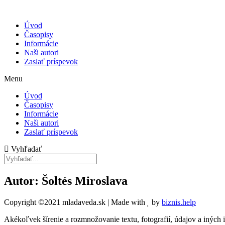
Úvod
Časopisy
Informácie
Naši autori
Zaslať príspevok
Menu
Úvod
Časopisy
Informácie
Naši autori
Zaslať príspevok
Vyhľadať
Autor: Šoltés Miroslava
Copyright ©2021 mladaveda.sk | Made with
by
biznis.help
Akékoľvek šírenie a rozmnožovanie textu, fotografií, údajov a iných