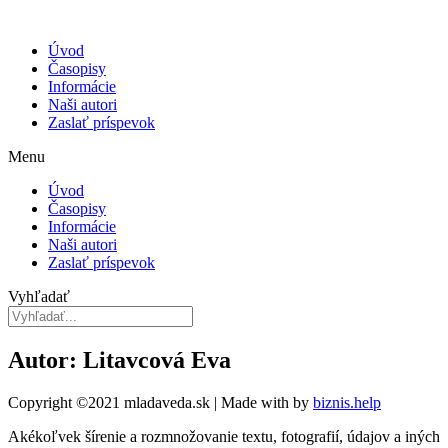
Úvod
Časopisy
Informácie
Naši autori
Zaslať príspevok
Menu
Úvod
Časopisy
Informácie
Naši autori
Zaslať príspevok
Vyhľadať
Autor: Litavcová Eva
Copyright ©2021 mladaveda.sk | Made with
by
biznis.help
Akékoľvek šírenie a rozmnožovanie textu, fotografií, údajov a iných