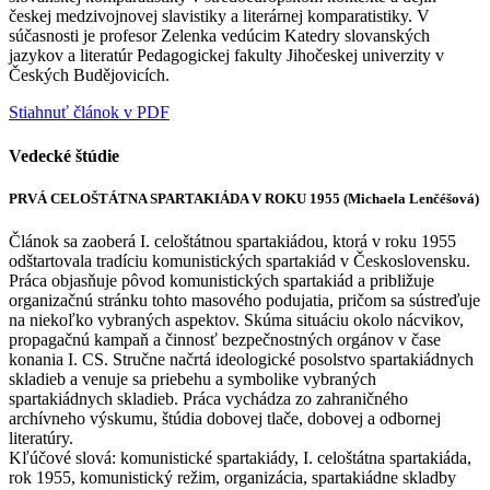
českej medzivojnovej slavistiky a literárnej komparatistiky. V
súčasnosti je profesor Zelenka vedúcim Katedry slovanských
jazykov a literatúr Pedagogickej fakulty Jihočeskej univerzity v
Českých Budějovicích.
Stiahnuť článok v PDF
Vedecké štúdie
PRVÁ CELOŠTÁTNA SPARTAKIÁDA V ROKU 1955 (Michaela Lenčéšová)
Článok sa zaoberá I. celoštátnou spartakiádou, ktorá v roku 1955
odštartovala tradíciu komunistických spartakiád v Československu.
Práca objasňuje pôvod komunistických spartakiád a približuje
organizačnú stránku tohto masového podujatia, pričom sa sústreďuje
na niekoľko vybraných aspektov. Skúma situáciu okolo nácvikov,
propagačnú kampaň a činnosť bezpečnostných orgánov v čase
konania I. CS. Stručne načrtá ideologické posolstvo spartakiádnych
skladieb a venuje sa priebehu a symbolike vybraných
spartakiádnych skladieb. Práca vychádza zo zahraničného
archívneho výskumu, štúdia dobovej tlače, dobovej a odbornej
literatúry.
Kľúčové slová: komunistické spartakiády, I. celoštátna spartakiáda,
rok 1955, komunistický režim, organizácia, spartakiádne skladby