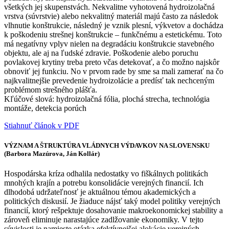
všetkých jej skupenstvách. Nekvalitne vyhotovená hydroizolačná
vrstva (súvrstvie) alebo nekvalitný materiál majú často za následok
vlhnutie konštrukcie, následný je vznik plesní, výkvetov a dochádza
k poškodeniu strešnej konštrukcie – funkčnému a estetickému. Toto
má negatívny vplyv nielen na degradáciu konštrukcie stavebného
objektu, ale aj na ľudské zdravie. Poškodenie alebo poruchu
povlakovej krytiny treba preto včas detekovať, a čo možno najskôr
obnoviť jej funkciu. No v prvom rade by sme sa mali zamerať na čo
najkvalitnejšie prevedenie hydroizolácie a predísť tak nechceným
problémom strešného plášťa.
Kľúčové slová: hydroizolačná fólia, plochá strecha, technológia
montáže, detekcia porúch
Stiahnuť článok v PDF
VÝZNAM A ŠTRUKTÚRA VLÁDNYCH VÝDAVKOV NA SLOVENSKU
(Barbora Mazúrova, Ján Kollár)
Hospodárska kríza odhalila nedostatky vo fiškálnych politikách
mnohých krajín a potrebu konsolidácie verejných financií. Ich
dlhodobá udržateľnosť je aktuálnou témou akademických a
politických diskusií. Je žiaduce nájsť taký model politiky verejných
financií, ktorý rešpektuje dosahovanie makroekonomickej stability a
zároveň eliminuje narastajúce zadlžovanie ekonomiky. V tejto
súvislosti je namieste otázka efektívnejšej alokácie verejných