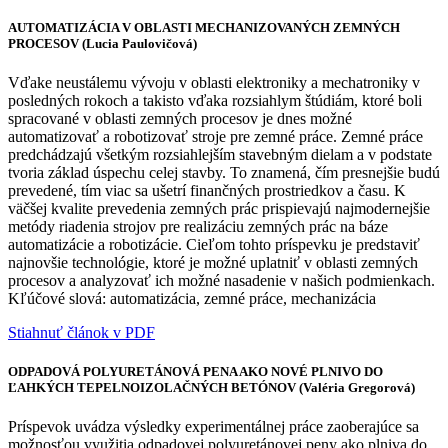
AUTOMATIZÁCIA V OBLASTI MECHANIZOVANÝCH ZEMNÝCH
PROCESOV (Lucia Paulovičová)
Vďake neustálemu vývoju v oblasti elektroniky a mechatroniky v
posledných rokoch a takisto vďaka rozsiahlym štúdiám, ktoré boli
spracované v oblasti zemných procesov je dnes možné
automatizovať a robotizovať stroje pre zemné práce. Zemné práce
predchádzajú všetkým rozsiahlejším stavebným dielam a v podstate
tvoria základ úspechu celej stavby. To znamená, čím presnejšie budú
prevedené, tím viac sa ušetrí finančných prostriedkov a času. K
väčšej kvalite prevedenia zemných prác prispievajú najmodernejšie
metódy riadenia strojov pre realizáciu zemných prác na báze
automatizácie a robotizácie. Cieľom tohto príspevku je predstaviť
najnovšie technológie, ktoré je možné uplatniť v oblasti zemných
procesov a analyzovať ich možné nasadenie v našich podmienkach.
Kľúčové slová: automatizácia, zemné práce, mechanizácia
Stiahnuť článok v PDF
ODPADOVÁ POLYURETÁNOVÁ PENA AKO NOVÉ PLNIVO DO
ĽAHKÝCH TEPELNOIZOLAČNÝCH BETÓNOV (Valéria Gregorová)
Príspevok uvádza výsledky experimentálnej práce zaoberajúce sa
možnosťou využitia odpadovej polyuretánovej peny ako plniva do