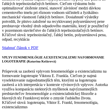
ľahkých tepelnoizolačných betónov. Cieľom výskumu bolo
optimalizovať zloženie zmesí, stanoviť závislosť medzi dávkou
cementového tmelu pri rôznom vodnom súčiniteli a fyzikálno-
mechanické vlastnosti ľahkých betónov. Dosiahnuté výsledky
potvrdili, že plnivo založené na recyklovanej polyuretánovej pene
predstavuje vhodný druh odpadového materiálu, ktorý je použiteľný
v pozemnom staviteľstve do ľahkých tepelnoizolačných betónov.
Kľúčové slová: tepelnoizolačný, ľahký betón, polyuretánová pena,
odpad, recyklácia
Stiahnuť článok v PDF
VPLYV FENOMENOLÓGIE A EXISTENCIALIZMU NA FORMOVANIE
LOGOTERAPIE (Katarína Kolárová)
Príspevok sa zaoberá vplyvom fenomenológie a existencializmu na
formovanie logoterapie Viktora E. Frankla. Cieľom je najmä
vyselektovanie najpodstatnejších tém, ktorými sa logoterapia
zaoberá a ich interpretácia v kontexte vývinových vplyvov. Autorka
využíva komparáciu niektorých myšlienok najvýznamnejších
predstaviteľov fenomenológie a existencialistickej filozofie a
hlavných téz Franklovej teórie o zmysle ľudského života.
Kľúčové slová: logoterapia, Viktor E. Frankl, fenomenológia,
existencializmus