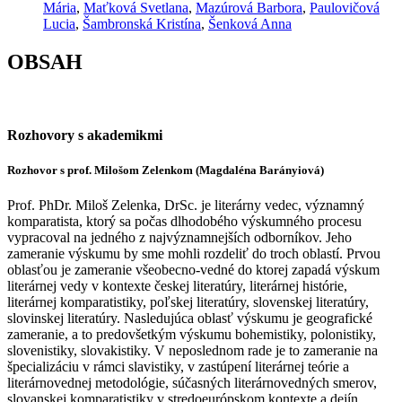
Mária
,
Maťková Svetlana
,
Mazúrová Barbora
,
Paulovičová
Lucia
,
Šambronská Kristína
,
Šenková Anna
OBSAH
Rozhovory s akademikmi
Rozhovor s prof. Milošom Zelenkom (Magdaléna Barányiová)
Prof. PhDr. Miloš Zelenka, DrSc. je literárny vedec, významný
komparatista, ktorý sa počas dlhodobého výskumného procesu
vypracoval na jedného z najvýznamnejších odborníkov. Jeho
zameranie výskumu by sme mohli rozdeliť do troch oblastí. Prvou
oblasťou je zameranie všeobecno-vedné do ktorej zapadá výskum
literárnej vedy v kontexte českej literatúry, literárnej histórie,
literárnej komparatistiky, poľskej literatúry, slovenskej literatúry,
slovinskej literatúry. Nasledujúca oblasť výskumu je geografické
zameranie, a to predovšetkým výskumu bohemistiky, polonistiky,
slovenistiky, slovakistiky. V neposlednom rade je to zameranie na
špecializáciu v rámci slavistiky, v zastúpení literárnej teórie a
literárnovednej metodológie, súčasných literárnovedných smerov,
slovanskej komparatistiky v stredoeurópskom kontexte a dejín