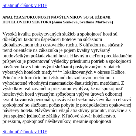
Stiahnuť článok v PDF
ANALÝZA SPOKOJNOSTI NÁVŠTEVNÍKOV SO SLUŽBAMI
HOTELOVÉHO SEKTORA (Anna Šenková, Svetlana Maťková)
Vysoká kvalita poskytovaných služieb a spokojnosť hostí sú
dôležitými faktormi úspešnosti hotelov na súčasnom
globalizovanom trhu cestovného ruchu. S ohľadom na súčasný
trend orientácie na zákazníka je pojem kvality vytváraný
predovšetkým požiadavkami hostí. Hlavným cieľom predkladaného
príspevku je prezentovať výsledky prieskumu potrieb a spokojnosti
návštevníkov s hotelovými službami poskytovanými v piatich
vybraných hoteloch triedy**** lokalizovaných v okrese Košice.
Primárne informácie boli získané dotazníkovou metódou a
vyhodnotené vhodnými matematicko-štatistickými metódami. Z
výsledkov realizovaného prieskumu vyplýva, že na spokojnosť
hotelových hostí výrazným spôsobom vplýva úroveň odbornej
kvalifikovanosti personálu, nezávisí od veku návštevníka a celková
spokojnosť so službami počas pobytu je predpokladom opakovanej
návštevy hotela. Návštevníci vítajú atraktívny produkt, inovácie a s
tým spojené jedinečné zážitky. Kľúčové slová: hotelierstvo,
prieskum, spokojnosť návštevníkov, meranie spokojnosti
Stiahnuť článok v PDF