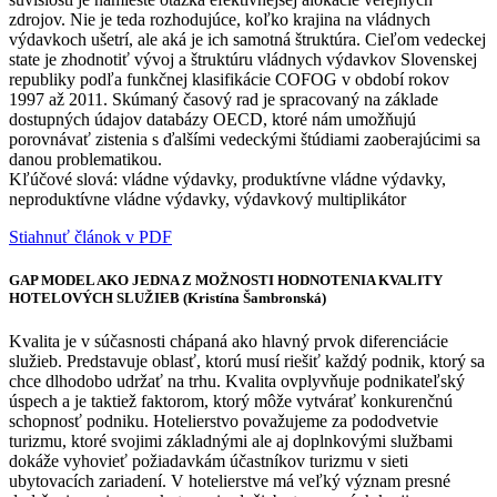
zdrojov. Nie je teda rozhodujúce, koľko krajina na vládnych
výdavkoch ušetrí, ale aká je ich samotná štruktúra. Cieľom vedeckej
state je zhodnotiť vývoj a štruktúru vládnych výdavkov Slovenskej
republiky podľa funkčnej klasifikácie COFOG v období rokov
1997 až 2011. Skúmaný časový rad je spracovaný na základe
dostupných údajov databázy OECD, ktoré nám umožňujú
porovnávať zistenia s ďalšími vedeckými štúdiami zaoberajúcimi sa
danou problematikou.
Kľúčové slová: vládne výdavky, produktívne vládne výdavky,
neproduktívne vládne výdavky, výdavkový multiplikátor
Stiahnuť článok v PDF
GAP MODEL AKO JEDNA Z MOŽNOSTI HODNOTENIA KVALITY
HOTELOVÝCH SLUŽIEB (Kristína Šambronská)
Kvalita je v súčasnosti chápaná ako hlavný prvok diferenciácie
služieb. Predstavuje oblasť, ktorú musí riešiť každý podnik, ktorý sa
chce dlhodobo udržať na trhu. Kvalita ovplyvňuje podnikateľský
úspech a je taktiež faktorom, ktorý môže vytvárať konkurenčnú
schopnosť podniku. Hotelierstvo považujeme za pododvetvie
turizmu, ktoré svojimi základnými ale aj doplnkovými službami
dokáže vyhovieť požiadavkám účastníkov turizmu v sieti
ubytovacích zariadení. V hotelierstve má veľký význam presné