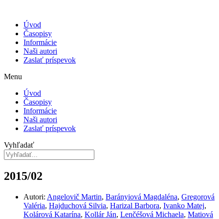
Úvod
Časopisy
Informácie
Naši autori
Zaslať príspevok
Menu
Úvod
Časopisy
Informácie
Naši autori
Zaslať príspevok
Vyhľadať
2015/02
Autori:
Angelovič Martin
,
Barányiová Magdaléna
,
Gregorová
Valéria
,
Hajduchová Silvia
,
Harizal Barbora
,
Ivanko Matej
,
Kolárová Katarína
,
Kollár Ján
,
Lenčéšová Michaela
,
Matiová