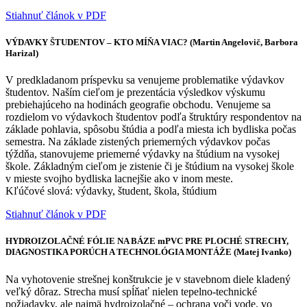
Stiahnuť článok v PDF
VÝDAVKY ŠTUDENTOV – KTO MÍŇA VIAC? (Martin Angelovič, Barbora
Harizal)
V predkladanom príspevku sa venujeme problematike výdavkov
študentov. Naším cieľom je prezentácia výsledkov výskumu
prebiehajúceho na hodinách geografie obchodu. Venujeme sa
rozdielom vo výdavkoch študentov podľa štruktúry respondentov na
základe pohlavia, spôsobu štúdia a podľa miesta ich bydliska počas
semestra. Na základe zistených priemerných výdavkov počas
týždňa, stanovujeme priemerné výdavky na štúdium na vysokej
škole. Základným cieľom je zistenie či je štúdium na vysokej škole
v mieste svojho bydliska lacnejšie ako v inom meste.
Kľúčové slová: výdavky, študent, škola, štúdium
Stiahnuť článok v PDF
HYDROIZOLAČNÉ FÓLIE NA BÁZE mPVC PRE PLOCHÉ STRECHY,
DIAGNOSTIKA PORÚCH A TECHNOLÓGIA MONTÁŽE (Matej Ivanko)
Na vyhotovenie strešnej konštrukcie je v stavebnom diele kladený
veľký dôraz. Strecha musí spĺňať nielen tepelno-technické
požiadavky, ale najmä hydroizolačné – ochrana voči vode, vo