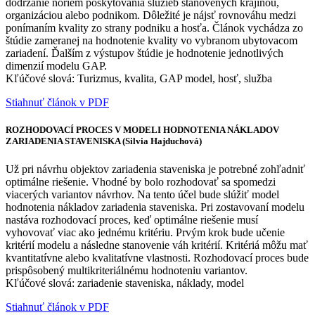
dodržanie noriem poskytovania služieb stanovených krajinou,
organizáciou alebo podnikom. Dôležité je nájsť rovnováhu medzi
ponímaním kvality zo strany podniku a hosťa. Článok vychádza zo
štúdie zameranej na hodnotenie kvality vo vybranom ubytovacom
zariadení. Ďalším z výstupov štúdie je hodnotenie jednotlivých
dimenzií modelu GAP.
Kľúčové slová: Turizmus, kvalita, GAP model, hosť, služba
Stiahnuť článok v PDF
ROZHODOVACÍ PROCES V MODELI HODNOTENIA NÁKLADOV
ZARIADENIA STAVENISKA (Silvia Hajduchová)
Už pri návrhu objektov zariadenia staveniska je potrebné zohľadniť
optimálne riešenie. Vhodné by bolo rozhodovať sa spomedzi
viacerých variantov návrhov. Na tento účel bude slúžiť model
hodnotenia nákladov zariadenia staveniska. Pri zostavovaní modelu
nastáva rozhodovací proces, keď optimálne riešenie musí
vyhovovať viac ako jednému kritériu. Prvým krok bude učenie
kritérií modelu a následne stanovenie váh kritérií. Kritériá môžu mať
kvantitatívne alebo kvalitatívne vlastnosti. Rozhodovací proces bude
prispôsobený multikriteriálnému hodnoteniu variantov.
Kľúčové slová: zariadenie staveniska, náklady, model
Stiahnuť článok v PDF