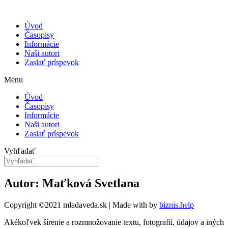
Úvod
Časopisy
Informácie
Naši autori
Zaslať príspevok
Menu
Úvod
Časopisy
Informácie
Naši autori
Zaslať príspevok
Vyhľadať
Autor: Maťková Svetlana
Copyright ©2021 mladaveda.sk | Made with
by
biznis.help
Akékoľvek šírenie a rozmnožovanie textu, fotografií, údajov a iných