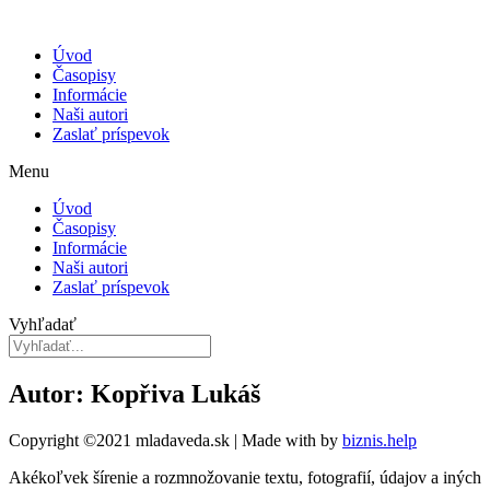
Úvod
Časopisy
Informácie
Naši autori
Zaslať príspevok
Menu
Úvod
Časopisy
Informácie
Naši autori
Zaslať príspevok
Vyhľadať
Autor: Kopřiva Lukáš
Copyright ©2021 mladaveda.sk | Made with
by
biznis.help
Akékoľvek šírenie a rozmnožovanie textu, fotografií, údajov a iných