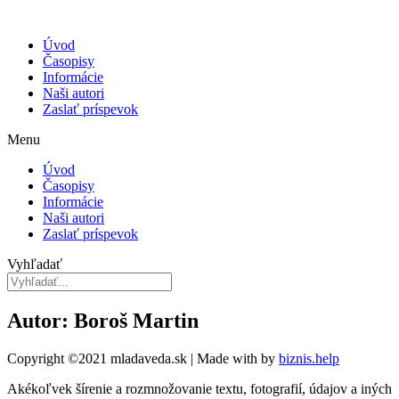
Úvod
Časopisy
Informácie
Naši autori
Zaslať príspevok
Menu
Úvod
Časopisy
Informácie
Naši autori
Zaslať príspevok
Vyhľadať
Autor: Boroš Martin
Copyright ©2021 mladaveda.sk | Made with
by
biznis.help
Akékoľvek šírenie a rozmnožovanie textu, fotografií, údajov a iných