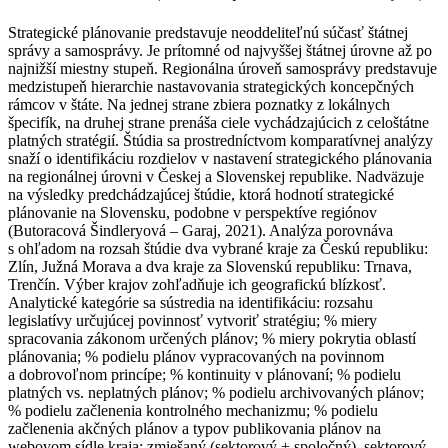
Strategické plánovanie predstavuje neoddeliteľnú súčasť štátnej
správy a samosprávy. Je prítomné od najvyššej štátnej úrovne až po
najnižší miestny stupeň. Regionálna úroveň samosprávy predstavuje
medzistupeň hierarchie nastavovania strategických koncepčných
rámcov v štáte. Na jednej strane zbiera poznatky z lokálnych
špecifík, na druhej strane prenáša ciele vychádzajúcich z celoštátne
platných stratégií. Štúdia sa prostredníctvom komparatívnej analýzy
snaží o identifikáciu rozdielov v nastavení strategického plánovania
na regionálnej úrovni v Českej a Slovenskej republike. Nadväzuje
na výsledky predchádzajúcej štúdie, ktorá hodnotí strategické
plánovanie na Slovensku, podobne v perspektíve regiónov
(Butoracová Šindleryová – Garaj, 2021). Analýza porovnáva
s ohľadom na rozsah štúdie dva vybrané kraje za Českú republiku:
Zlín, Južná Morava a dva kraje za Slovenskú republiku: Trnava,
Trenčín. Výber krajov zohľadňuje ich geografickú blízkosť.
Analytické kategórie sa sústredia na identifikáciu: rozsahu
legislatívy určujúcej povinnosť vytvoriť stratégiu; % miery
spracovania zákonom určených plánov; % miery pokrytia oblastí
plánovania; % podielu plánov vypracovaných na povinnom
a dobrovoľnom princípe; % kontinuity v plánovaní; % podielu
platných vs. neplatných plánov; % podielu archivovaných plánov;
% podielu začlenenia kontrolného mechanizmu; % podielu
začlenenia akčných plánov a typov publikovania plánov na
webovom sídle kraja: zmiešaný (sektorový + spoločný), sektorový