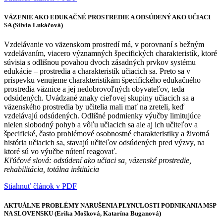
VÄZENIE AKO EDUKAČNÉ PROSTREDIE A ODSÚDENÝ AKO UČIACI
SA (Silvia Lukáčová)
Vzdelávanie vo väzenskom prostredí má, v porovnaní s bežným
vzdelávaním, viacero významných špecifických charakteristík, ktoré
súvisia s odlišnou povahou dvoch zásadných prvkov systému
edukácie – prostredia a charakteristík učiacich sa. Preto sa v
príspevku venujeme charakteristikám špecifického edukačného
prostredia väznice a jej nedobrovoľných obyvateľov, teda
odsúdených. Uvádzané znaky cieľovej skupiny učiacich sa a
väzenského prostredia by učitelia mali mať na zreteli, keď
vzdelávajú odsúdených. Odlišné podmienky výučby limitujúce
nielen slobodný pohyb a vôľu učiacich sa ale aj ich učiteľov a
špecifické, často problémové osobnostné charakteristiky a životná
história učiacich sa, stavajú učiteľov odsúdených pred výzvy, na
ktoré sú vo výučbe nútení reagovať.
Kľúčové slová: odsúdení ako učiaci sa, väzenské prostredie,
rehabilitácia, totálna inštitúcia
Stiahnuť článok v PDF
AKTUÁLNE PROBLÉMY NARUŠENIA PLYNULOSTI PODNIKANIA MSP
NA SLOVENSKU (Erika Mošková, Katarína Buganová)