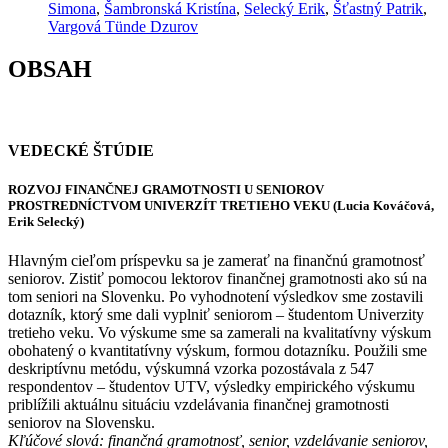
Simona
,
Šambronská Kristína
,
Selecký Erik
,
Šťastný Patrik
,
Vargová Tünde Dzurov
OBSAH
VEDECKÉ ŠTÚDIE
ROZVOJ FINANČNEJ GRAMOTNOSTI U SENIOROV
PROSTREDNÍCTVOM UNIVERZÍT TRETIEHO VEKU (Lucia Kováčová,
Erik Selecký)
Hlavným cieľom príspevku sa je zamerať na finančnú gramotnosť
seniorov. Zistiť pomocou lektorov finančnej gramotnosti ako sú na
tom seniori na Slovenku. Po vyhodnotení výsledkov sme zostavili
dotazník, ktorý sme dali vyplniť seniorom – študentom Univerzity
tretieho veku. Vo výskume sme sa zamerali na kvalitatívny výskum
obohatený o kvantitatívny výskum, formou dotazníku. Použili sme
deskriptívnu metódu, výskumná vzorka pozostávala z 547
respondentov – študentov UTV, výsledky empirického výskumu
priblížili aktuálnu situáciu vzdelávania finančnej gramotnosti
seniorov na Slovensku.
Kľúčové slová: finančná gramotnosť, senior, vzdelávanie seniorov,