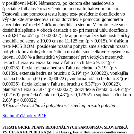
v posilňovni MŠK Námestovo, po ktorom ešte nasledovalo
špeciálne futbalové rozcvičenie priamo na futbalovom ihrisku.
Testovali sme pomocou testu lunge test- posúdenie dorziflexie vo
výpade kde sme sledovali uhol dorziflexie pomocou goniometra
a vzdialenosť medzi špičkou chodidla a stenou. V tomto teste sme
dosiahli zlepšenie v oboch častiach a to- pri meraní uhlu dorzflexie
zo 40,81° na 45° (p < 0,00022) ale aj pri meraní vzdialenosti špičky
chodidla od steny z 10,00 cm na 11,125 cm (p < 0,015). V ďalšom
teste MCS ROM- posúdenie rozsahu pohybu sme sledovali rozsah
pohybu kĺbov dolných končatín a dosiahli sme celkové zlepšenie na
úrovni 10,00 % a štatistickú významnosť pri všetkých meraných
testoch: flexia-extenzia kolena v ľahu na chrbte o 9,13° (p <
0,00035), flexia kolena a bedra v ľahu na chrbte o 3,19° (p <
0,0139), extenzia bedra na bruchu o 6,19° (p< 0,00022), vonkajšia
rotácia bedra o 5,69 (p< 0,00022) , vnútorná rotácia bedra o 8°((p<
0,00035), flexia kolena v ľahu na bruchu o 6,37°(p< 0,00022),
plantárna flexia o 3,87° (p< 0,00022), dorziflexia členku o 3,46° (p<
0,02169), pronácia členku o 0,43°(p< 0,12302) a supinácia členku o
2,68°(p< 0,00022).
Kľúčové slová: kĺbová pohyblivosť, strečing, rozsah pohybu
Stiahnuť článok v PDF
STRATEGICKÉ PLÁNY REGIONÁLNYCH SAMOSPRÁV: SLOVENSKÁ
VS. ČESKÁ REPUBLIKA (Michal Garaj, Ivana Butoracová-Šindleryová)