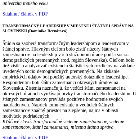
univerzita tretieho veku
Stiahnuť článok v PDF
TRANSFORMAČNÝ LEADERSHIP V MIESTNEJ ŠTÁTNEJ SPRÁVE NA
SLOVENSKU (Dominika Bernátová)
Štúdia sa zaoberá transformačným leadershipom a leaderstvom v
štátnej správe. Hlavným cieľom bolo zistiť názory štátnych
zamestnancov na leadership v ich služobnom úrade podľa socio-
demografických premenných (rod, región Slovenska). Cieľom bolo
tiež zistiť a analyzovať existenciu štatistických rozdielov na základe
uvedených socio-demografických premenných. Na získanie
empirických údajov bol použitý autorský dotazník o leadershipe.
Respondentmi boli štátni zamestnanci okresných úradov na
Slovensku. Zistenia naznačujú, že vedúci štátni zamestnanci na
okresných úradoch využívajú prvky transformačného leadershipu. U
štátnych zamestnancov prevláda pozitívne hodnotenie svojich
nadriadených. Napriek tomu existuje u vedúcich štátnych
zamestnancov značný priestor na zlepšenie, najmä v oblasti
motivácie podriadených.
Kľúčové slová: transformačné vedenie zamestnancov, vedenie
zamestnancov, štátni zamestnanci, miestna štátna správa
Stiahnuť článok v PDF