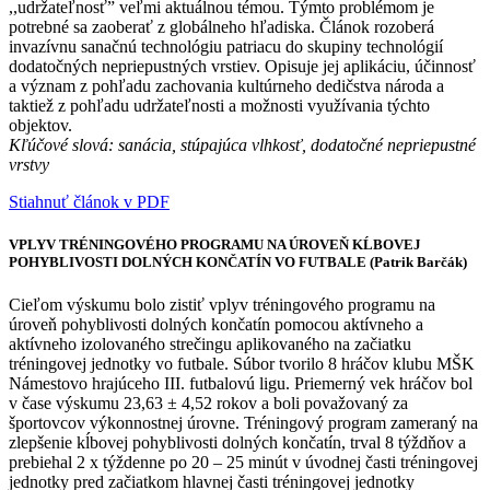
,,udržateľnosť” veľmi aktuálnou témou. Týmto problémom je
potrebné sa zaoberať z globálneho hľadiska. Článok rozoberá
invazívnu sanačnú technológiu patriacu do skupiny technológií
dodatočných nepriepustných vrstiev. Opisuje jej aplikáciu, účinnosť
a význam z pohľadu zachovania kultúrneho dedičstva národa a
taktiež z pohľadu udržateľnosti a možnosti využívania týchto
objektov.
Kľúčové slová: sanácia, stúpajúca vlhkosť, dodatočné nepriepustné
vrstvy
Stiahnuť článok v PDF
VPLYV TRÉNINGOVÉHO PROGRAMU NA ÚROVEŇ KĹBOVEJ
POHYBLIVOSTI DOLNÝCH KONČATÍN VO FUTBALE (Patrik Barčák)
Cieľom výskumu bolo zistiť vplyv tréningového programu na
úroveň pohyblivosti dolných končatín pomocou aktívneho a
aktívneho izolovaného strečingu aplikovaného na začiatku
tréningovej jednotky vo futbale. Súbor tvorilo 8 hráčov klubu MŠK
Námestovo hrajúceho III. futbalovú ligu. Priemerný vek hráčov bol
v čase výskumu 23,63 ± 4,52 rokov a boli považovaný za
športovcov výkonnostnej úrovne. Tréningový program zameraný na
zlepšenie kĺbovej pohyblivosti dolných končatín, trval 8 týždňov a
prebiehal 2 x týždenne po 20 – 25 minút v úvodnej časti tréningovej
jednotky pred začiatkom hlavnej časti tréningovej jednotky