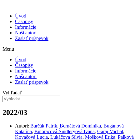
Úvod
Časopisy
Informácie
Naši autori
Zaslať príspevok
Menu
Úvod
Časopisy
Informácie
Naši autori
Zaslať príspevok
Vyhľadať
2022/03
Autori:
Barčák Patrik
,
Bernátová Dominika
,
Bugánová
Katarína
,
Butoracová-Šindleryová Ivana
,
Garaj Michal
,
Kováčová Lucia
,
Lukáčová Silvia
,
Mošková Erika
,
Palková