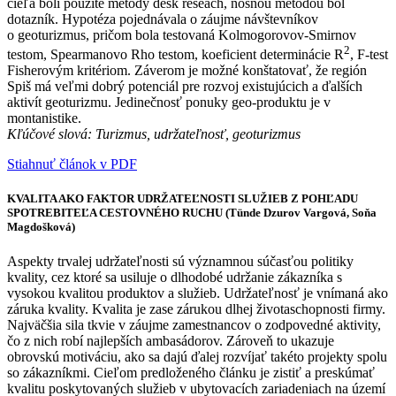
cieľa boli použité metódy desk reseach, nosnou metódou bol
dotazník. Hypotéza pojednávala o záujme návštevníkov
o geoturizmus, pričom bola testovaná Kolmogorovov-Smirnov
2
testom, Spearmanovo Rho testom, koeficient determinácie R
, F-test
Fisherovým kritériom. Záverom je možné konštatovať, že región
Spiš má veľmi dobrý potenciál pre rozvoj existujúcich a ďalších
aktivít geoturizmu. Jedinečnosť ponuky geo-produktu je v
montanistike.
Kľúčové slová: Turizmus, udržateľnosť, geoturizmus
Stiahnuť článok v PDF
KVALITA AKO FAKTOR UDRŽATEĽNOSTI SLUŽIEB Z POHĽADU
SPOTREBITEĽA CESTOVNÉHO RUCHU (Tünde Dzurov Vargová, Soňa
Magdošková)
Aspekty trvalej udržateľnosti sú významnou súčasťou politiky
kvality, cez ktoré sa usiluje o dlhodobé udržanie zákazníka s
vysokou kvalitou produktov a služieb. Udržateľnosť je vnímaná ako
záruka kvality. Kvalita je zase zárukou dlhej životaschopnosti firmy.
Najväčšia sila tkvie v záujme zamestnancov o zodpovedné aktivity,
čo z nich robí najlepších ambasádorov. Zároveň to ukazuje
obrovskú motiváciu, ako sa dajú ďalej rozvíjať takéto projekty spolu
so zákazníkmi. Cieľom predloženého článku je zistiť a preskúmať
kvalitu poskytovaných služieb v ubytovacích zariadeniach na území