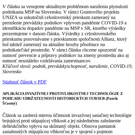
V článku sa venujeme aktuálnym problémom narušenia plynulosti
podnikania MSP na Slovensku. V rámci Grantového projektu
UNIZA sa uskutočnil celoslovenský prieskum zameraný na
prerušenie prevádzky podnikov vplyvom pandémie COVID-19 a
identifikáciu dopadov pandémie na MSP v SR, ktorého výsledky
prezentujeme v danom článku. Výsledky z celoslovenského
prieskumu porovnávame s prieskumom spoločnosti Allianz, ktorý
bol taktiež zameraný na aktuálne hrozby pôsobiace na
podnikateľské prostredie. V rámci článku chceme upozorniť na
nutnosť prevencie a prípravy podnikov na zmeny prostredia ako aj
nutnosť neustáleho vzdelávania zamestnancov.
Kľúčové slová: podnik, prevádzkyschopnosť, narušenie, COVID-19,
Slovensko
Stiahnuť článok v PDF
APLIKÁCIA INVAZÍVNEJ PROTIVLHKOSTNEJ TECHNOLÓGIE Z
POHĽADU UDRŽATEĽNOSTI HISTORICKÝCH STAVIEB (Patrik
Šťastný)
Článok sa zaoberá mierou účinnosti invazívnej sanačnej technológie
bojujúcej proti stúpajúcej vlhkosti a jej následnému zabránenie
deštrukčného vplyvu na skúmaný objekt. Obnova pamiatok
zasiahnutých stúpajúcou vlhkosťou je v spojení s pojmom