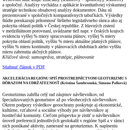
a spoločný. Analýzy vychádza z aplikácie kvantitatívnej výskumnej
stratégie technikou obsahovej analýzy dokumentov. Dáta sú
prezentované v spoločných komparatívnych tabuľkách. Výsledky
štúdie preukazujú prítomnosť širšieho legislatívneho rámca ako aj
pokrytia oblastí politík v Českej republike. Z hlavných zistení
v medzištátnom porovnaní, uvádzame tiež napr. v českých krajoch
evidenciu vyššej % miery spracovania plánov, vyššej % miery
pokrytia oblastí politík, vyššiu % mieru aktuálne platných plánov,
vyššiu % mieru kontinuity v plánovacích obdobiach alebo vyššiu
mieru zahrnutia akčných plánov.
Kľúčové slová: samospráva, stratégie, plánovanie
Stiahnuť článok v PDF
AKCELERÁCIA REGIÓNU SPIŠ PROSTREDNÍCTVOM GEOTURIZMU S
DÔRAZOM NA UDRŽATEĽNOSŤ (Kristína Šambronská, Simona Palková)
Geoturizmus zahŕňa celý rad záujmov návštevníkov, od
špecializovaných geoturistov až po všeobecných návštevníkov.
Okrem podpory výsledkov geoochrany poskytuje aj ekonomické,
kultúrne, vzťahové a sociálne výhody pre návštevníkov aj
hostiteľské komunity. Cieľom príspevku je zistiť u návštevníkov
úroveň preferencií jednotlivých geolokalít v regióne Spiš a v rámci
nich ponúkané aktivity, zamerané na geoturizmus. K naplneniu