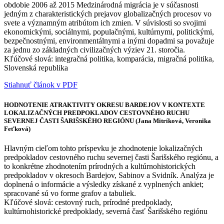
obdobie 2006 až 2015 Medzinárodná migrácia je v súčasnosti
jedným z charakteristických prejavov globalizačných procesov vo
svete a významným atribútom ich zmien. V súvislosti so svojimi
ekonomickými, sociálnymi, populačnými, kultúrnymi, politickými,
bezpečnostnými, environmentálnymi a inými dopadmi sa považuje
za jednu zo základných civilizačných výziev 21. storočia.
Kľúčové slová: integračná politika, komparácia, migračná politika,
Slovenská republika
Stiahnuť článok v PDF
HODNOTENIE ATRAKTIVITY OKRESU BARDEJOV V KONTEXTE
LOKALIZAČNÝCH PREDPOKLADOV CESTOVNÉHO RUCHU
SEVERNEJ ČASTI ŠARIŠSKÉHO REGIÓNU (Jana Mitríková, Veronika
Feťková)
Hlavným cieľom tohto príspevku je zhodnotenie lokalizačných
predpokladov cestovného ruchu severnej časti Šarišského regiónu, a
to konkrétne zhodnotením prírodných a kultúrnohistorických
predpokladov v okresoch Bardejov, Sabinov a Svidník. Analýza je
doplnená o informácie a výsledky získané z vyplnených ankiet;
spracované sú vo forme grafov a tabuliek.
Kľúčové slová: cestovný ruch, prírodné predpoklady,
kultúrnohistorické predpoklady, severná časť Šarišského regiónu