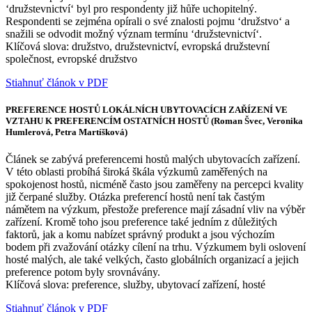
‘družstevnictví‘ byl pro respondenty již hůře uchopitelný.
Respondenti se zejména opírali o své znalosti pojmu ‘družstvo‘ a
snažili se odvodit možný význam termínu ‘družstevnictví‘.
Klíčová slova: družstvo, družstevnictví, evropská družstevní
společnost, evropské družstvo
Stiahnuť článok v PDF
PREFERENCE HOSTŮ LOKÁLNÍCH UBYTOVACÍCH ZAŘÍZENÍ VE
VZTAHU K PREFERENCÍM OSTATNÍCH HOSTŮ (Roman Švec, Veronika
Humlerová, Petra Martíšková)
Článek se zabývá preferencemi hostů malých ubytovacích zařízení.
V této oblasti probíhá široká škála výzkumů zaměřených na
spokojenost hostů, nicméně často jsou zaměřeny na percepci kvality
již čerpané služby. Otázka preferencí hostů není tak častým
námětem na výzkum, přestože preference mají zásadní vliv na výběr
zařízení. Kromě toho jsou preference také jedním z důležitých
faktorů, jak a komu nabízet správný produkt a jsou výchozím
bodem při zvažování otázky cílení na trhu. Výzkumem byli oslovení
hosté malých, ale také velkých, často globálních organizací a jejich
preference potom byly srovnávány.
Klíčová slova: preference, služby, ubytovací zařízení, hosté
Stiahnuť článok v PDF