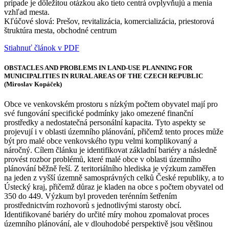
prípade je dôležitou otázkou ako tieto centrá ovplyvňujú a menia
vzhľad mesta.
Kľúčové slová: Prešov, revitalizácia, komercializácia, priestorová
štruktúra mesta, obchodné centrum
Stiahnuť článok v PDF
OBSTACLES AND PROBLEMS IN LAND-USE PLANNING FOR
MUNICIPALITIES IN RURAL AREAS OF THE CZECH REPUBLIC
(Miroslav Kopáček)
Obce ve venkovském prostoru s nízkým počtem obyvatel mají pro
své fungování specifické podmínky jako omezené finanční
prostředky a nedostatečná personální kapacita. Tyto aspekty se
projevují i v oblasti územního plánování, přičemž tento proces může
být pro malé obce venkovského typu velmi komplikovaný a
náročný. Cílem článku je identifikovat základní bariéry a následně
provést rozbor problémů, které malé obce v oblasti územního
plánování běžně řeší. Z teritoriálního hlediska je výzkum zaměřen
na jeden z vyšší územně samosprávných celků České republiky, a to
Ústecký kraj, přičemž důraz je kladen na obce s počtem obyvatel od
350 do 449. Výzkum byl proveden terénním šetřením
prostřednictvím rozhovorů s jednotlivými starosty obcí.
Identifikované bariéry do určité míry mohou zpomalovat proces
územního plánování, ale v dlouhodobé perspektivě jsou většinou