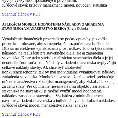
vývoja výšky škôd spôsobených povodňami.
Kľúčové slová: krízový manažment, model, povodeň, štatistika
Stiahnuť článok v PDF
APLIKÁCIA MODELU HODNOTENIA NÁKLADOV ZARIADENIA
STAVENISKA A MANAŽÉRSTVO RIZIKA (Silvia Ďubek)
Vynaloženie finančných prostriedkov počas výstavby je zväčša
prísne kontrolované, aby sa neprekročil rozpočet stavebného diela .
Dbá sa na efektívne vynakladania prostriedkov. Toto sa týka nielen
nákladov na realizáciu pre stavebného diela, ale aj zariadenia
staveniska. Ktoré úzko súvisí s realizáciou stavebného diela a je jej
neoddeliteľnou súčasťou. Náklady zariadenia staveniska ovplyvňujú
celkové náklady stavby. Ak chce byť zhotoviteľ
konkurencieschopný, tak by mal individuálne vykalkulovať náklady
zariadenia staveniska. Mnohokrát sa stáva, že zhotoviteľ prekračuje
určené manažérstvo rizika (risk management), aby získal zákazku aj
za cenu straty. Pre optimálne riešenie návrhu objektov zariadenia
staveniska na stavenisku je možné využiť model hodnotenia
nákladov zariadenia staveniska. Vychádza z minimálne troch
návrhov zariadenia staveniska a individuálnych kalkulácii nákladov.
Kľúčové slová: model, manažérstvo rizika, analýza
Stiahnuť článok v PDF