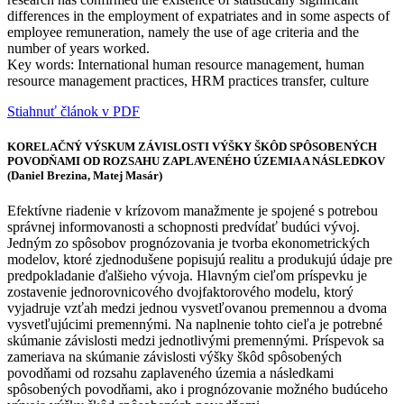
differences in the employment of expatriates and in some aspects of
employee remuneration, namely the use of age criteria and the
number of years worked.
Key words: International human resource management, human
resource management practices, HRM practices transfer, culture
Stiahnuť článok v PDF
KORELAČNÝ VÝSKUM ZÁVISLOSTI VÝŠKY ŠKÔD SPÔSOBENÝCH
POVODŇAMI OD ROZSAHU ZAPLAVENÉHO ÚZEMIA A NÁSLEDKOV
(Daniel Brezina, Matej Masár)
Efektívne riadenie v krízovom manažmente je spojené s potrebou
správnej informovanosti a schopnosti predvídať budúci vývoj.
Jedným zo spôsobov prognózovania je tvorba ekonometrických
modelov, ktoré zjednodušene popisujú realitu a produkujú údaje pre
predpokladanie ďalšieho vývoja. Hlavným cieľom príspevku je
zostavenie jednorovnicového dvojfaktorového modelu, ktorý
vyjadruje vzťah medzi jednou vysvetľovanou premennou a dvoma
vysvetľujúcimi premennými. Na naplnenie tohto cieľa je potrebné
skúmanie závislosti medzi jednotlivými premennými. Príspevok sa
zameriava na skúmanie závislosti výšky škôd spôsobených
povodňami od rozsahu zaplaveného územia a následkami
spôsobených povodňami, ako i prognózovanie možného budúceho