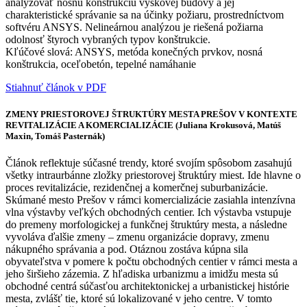
analyzovať nosnú konštrukciu výškovej budovy a jej
charakteristické správanie sa na účinky požiaru, prostredníctvom
softvéru ANSYS. Nelineárnou analýzou je riešená požiarna
odolnosť štyroch vybraných typov konštrukcie.
Kľúčové slová: ANSYS, metóda konečných prvkov, nosná
konštrukcia, oceľobetón, tepelné namáhanie
Stiahnuť článok v PDF
ZMENY PRIESTOROVEJ ŠTRUKTÚRY MESTA PREŠOV V KONTEXTE
REVITALIZÁCIE A KOMERCIALIZÁCIE (Juliana Krokusová, Matúš
Maxin, Tomáš Pasternák)
Článok reflektuje súčasné trendy, ktoré svojím spôsobom zasahujú
všetky intraurbánne zložky priestorovej štruktúry miest. Ide hlavne o
proces revitalizácie, rezidenčnej a komerčnej suburbanizácie.
Skúmané mesto Prešov v rámci komercializácie zasiahla intenzívna
vlna výstavby veľkých obchodných centier. Ich výstavba vstupuje
do premeny morfologickej a funkčnej štruktúry mesta, a následne
vyvoláva ďalšie zmeny – zmenu organizácie dopravy, zmenu
nákupného správania a pod. Otáznou zostáva kúpna sila
obyvateľstva v pomere k počtu obchodných centier v rámci mesta a
jeho širšieho zázemia. Z hľadiska urbanizmu a imidžu mesta sú
obchodné centrá súčasťou architektonickej a urbanistickej histórie
mesta, zvlášť tie, ktoré sú lokalizované v jeho centre. V tomto