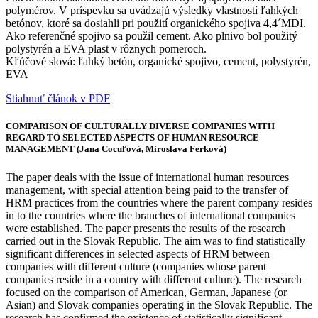
polymérov. V príspevku sa uvádzajú výsledky vlastností ľahkých
betónov, ktoré sa dosiahli pri použití organického spojiva 4,4´MDI.
Ako referenčné spojivo sa použil cement. Ako plnivo bol použitý
polystyrén a EVA plast v rôznych pomeroch.
Kľúčové slová: ľahký betón, organické spojivo, cement, polystyrén,
EVA
Stiahnuť článok v PDF
COMPARISON OF CULTURALLY DIVERSE COMPANIES WITH
REGARD TO SELECTED ASPECTS OF HUMAN RESOURCE
MANAGEMENT (Jana Cocuľová, Miroslava Ferková)
The paper deals with the issue of international human resources
management, with special attention being paid to the transfer of
HRM practices from the countries where the parent company resides
in to the countries where the branches of international companies
were established. The paper presents the results of the research
carried out in the Slovak Republic. The aim was to find statistically
significant differences in selected aspects of HRM between
companies with different culture (companies whose parent
companies reside in a country with different culture). The research
focused on the comparison of American, German, Japanese (or
Asian) and Slovak companies operating in the Slovak Republic. The
research has confirmed the existence of statistically significant