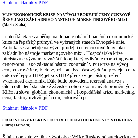
Stiahnuť článok v PDF
VLIV EKONOMICKÉ KRIZE NA VÝVOJ PRODEJNÍ CENY CUKROVÉ
ŘEPY JAKO ZÁKLADNÍHO NÁSTROJE MARKETINGOVÉHO MIXU
(Marie Slabá)
Tento článek se zaměřuje na dopad globální finanční a ekonomické
krize na řepařský průmysl ve vybraných státech Evropské unie.
Autorka se zaměřuje na vývoj prodejní ceny cukrové řepy jako
základního nástroje marketingového mixu. Hospodářská krize
představuje významný vnější faktor, který ovlivňuje marketingovou
cenotvorbu. Jako základní nástroj zkoumání vlivu krize na vývoj
ceny cukrové řepy bude využita analýza časových řad prodejní ceny
cukrové řepy a HDP, jelikož HDP představuje nástroj měření
výkonnosti ekonomik. Dále bude provedena regresní analýza s
cílem odhalení statistické závislosti obou zkoumaných proměnných.
Klíčová slova: globální ekonomická a hospodářská krize, marketing,
cena, faktory ovlivňující cenu, cukrová řepa
Stiahnuť článok v PDF
OBEC VEĽKÝ RUSKOV OD STREDOVEKU DO KONCA 17. STOROČIA
(Juraj Horváth)
Štúdia popisuje vznik a vývoj obce Veľký Ruskov od stredoveku do