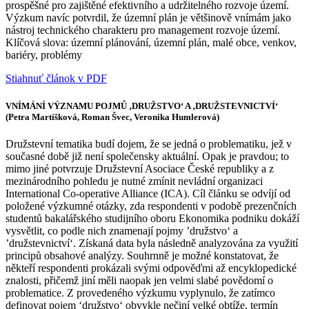
prospěšné pro zajištěné efektivního a udržitelného rozvoje území.
Výzkum navíc potvrdil, že územní plán je většinově vnímám jako
nástroj technického charakteru pro management rozvoje území.
Klíčová slova: územní plánování, územní plán, malé obce, venkov,
bariéry, problémy
Stiahnuť článok v PDF
VNÍMÁNÍ VÝZNAMU POJMŮ ‚DRUŽSTVO‘ A ‚DRUŽSTEVNICTVÍ‘
(Petra Martíšková, Roman Švec, Veronika Humlerová)
Družstevní tematika budí dojem, že se jedná o problematiku, jež v
současné době již není společensky aktuální. Opak je pravdou; to
mimo jiné potvrzuje Družstevní Asociace České republiky a z
mezinárodního pohledu je nutné zmínit nevládní organizaci
International Co-operative Alliance (ICA). Cíl článku se odvíjí od
položené výzkumné otázky, zda respondenti v podobě prezenčních
studentů bakalářského studijního oboru Ekonomika podniku dokáží
vysvětlit, co podle nich znamenají pojmy ’družstvo‘ a
’družstevnictví‘. Získaná data byla následně analyzována za využití
principů obsahové analýzy. Souhrnně je možné konstatovat, že
někteří respondenti prokázali svými odpověďmi až encyklopedické
znalosti, přičemž jiní měli naopak jen velmi slabé povědomí o
problematice. Z provedeného výzkumu vyplynulo, že zatímco
definovat pojem ‘družstvo‘ obvykle nečiní velké obtíže, termín