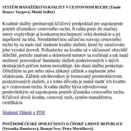
SYSTÉM MANAŽÉRSTVA KVALITY V CESTOVNOM RUCHU (Tünde
Dzurov Vargová, Matúš Sedlár)
Kvalitné služby predstavujú kľúčový predpoklad pre uspokojenie
potrieb účastníkov cestovného ruchu. Kvalita preto do značnej
miery ovplyvňuje aj konkurencieschopnosť celej destinácie a jej
úspešnosť na trhu. Neoddeliteľnou súčasťou rozvoja cestovného
ruchu by sa malo stať riadenie kvality služieb, ktoré by zaručovalo
jeho vysokú úroveň. Požiadavky na kvalitu sú v súčasnosť obzvlášť
dôležité, pretože znalosti a skúsenosti turistov sa rozširujú a tak majú
možnosť porovnávať štandardy služieb poskytovaných v iných
destináciách pričom turista nerozlišuje, kto danú službu poskytuje.
Dôležitým sa pre neho stáva získaný zážitok a naplnenie jeho
očakávania. Zážitok návštevníkov je formovaný prostredníctvom
poskytovaných služieb, a z tohto dôvodu je nutné riadiť ich kvalitu
aj v cestovnom ruchu. Kvalita služby býva odvodzovaná
predovšetkým od uspokojenia potrieb účastníka cestovného ruchu.
Kľúčové slová: kvalita, cestovný ruch, systém manažérstva,
certifikácia
Stiahnuť článok v PDF
POVĚDOMÍ ČESKÉ SPOLEČNOSTI O ČÍNSKÉ LIDOVÉ REPUBLICE
(Veronika Humlerová, Roman Švec, Petra Martíšková)