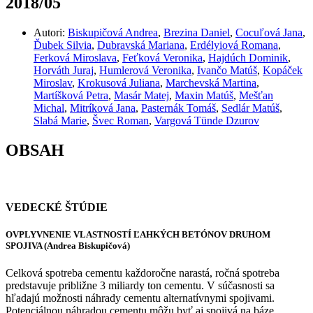
2018/05
Autori:
Biskupičová Andrea
,
Brezina Daniel
,
Cocuľová Jana
,
Ďubek Silvia
,
Dubravská Mariana
,
Erdélyiová Romana
,
Ferková Miroslava
,
Feťková Veronika
,
Hajdúch Dominik
,
Horváth Juraj
,
Humlerová Veronika
,
Ivančo Matúš
,
Kopáček
Miroslav
,
Krokusová Juliana
,
Marchevská Martina
,
Martíšková Petra
,
Masár Matej
,
Maxin Matúš
,
Mešťan
Michal
,
Mitríková Jana
,
Pasternák Tomáš
,
Sedlár Matúš
,
Slabá Marie
,
Švec Roman
,
Vargová Tünde Dzurov
OBSAH
VEDECKÉ ŠTÚDIE
OVPLYVNENIE VLASTNOSTÍ ĽAHKÝCH BETÓNOV DRUHOM
SPOJIVA (Andrea Biskupičová)
Celková spotreba cementu každoročne narastá, ročná spotreba
predstavuje približne 3 miliardy ton cementu. V súčasnosti sa
hľadajú možnosti náhrady cementu alternatívnymi spojivami.
Potenciálnou náhradou cementu môžu byť aj spojivá na báze