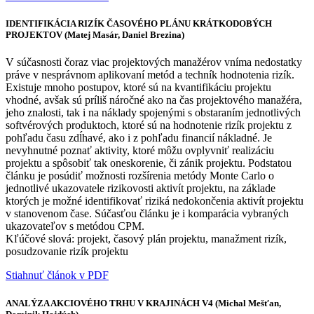
IDENTIFIKÁCIA RIZÍK ČASOVÉHO PLÁNU KRÁTKODOBÝCH
PROJEKTOV (Matej Masár, Daniel Brezina)
V súčasnosti čoraz viac projektových manažérov vníma nedostatky
práve v nesprávnom aplikovaní metód a techník hodnotenia rizík.
Existuje mnoho postupov, ktoré sú na kvantifikáciu projektu
vhodné, avšak sú príliš náročné ako na čas projektového manažéra,
jeho znalosti, tak i na náklady spojenými s obstaraním jednotlivých
softvérových produktoch, ktoré sú na hodnotenie rizík projektu z
pohľadu času zdĺhavé, ako i z pohľadu financií nákladné. Je
nevyhnutné poznať aktivity, ktoré môžu ovplyvniť realizáciu
projektu a spôsobiť tak oneskorenie, či zánik projektu. Podstatou
článku je posúdiť možnosti rozšírenia metódy Monte Carlo o
jednotlivé ukazovatele rizikovosti aktivít projektu, na základe
ktorých je možné identifikovať riziká nedokončenia aktivít projektu
v stanovenom čase. Súčasťou článku je i komparácia vybraných
ukazovateľov s metódou CPM.
Kľúčové slová: projekt, časový plán projektu, manažment rizík,
posudzovanie rizík projektu
Stiahnuť článok v PDF
ANALÝZA AKCIOVÉHO TRHU V KRAJINÁCH V4 (Michal Mešťan,