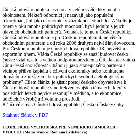
Čínská lidová republika je známá v celém světě díky mnoha
okolnostem. Někteří odborníci ji nazávají jako populační
rekordman, jiní jako ekonomický zázrak posledních let. Ačkoliv je
trnem v oku mnoha politických mocností, bývá jedním z jejich
hlavních obchodních partnerů. Nejinak je tomu u České republiky.
Čínská lidová republika je pro Českou republiku 4. největším
obchodním partnerem a od roku 2006 druhým největším dovozcem.
Pro Českou republiku je Čínská lidová republika 18. největším
exportním trhem. Vláda České republiky se snaží budovat česko-
čínské vztahy, a to s velkou podporou prezidenta ČR. Jak ale vnímá
Čínu česká společnost? Chápou ji jako strategického partnera s
vidinou přílivu kapitálu a oživení ekonomiky nebo konkurenta
domácímu zboží, zemi bez politických svobod a ekologickými
problémy? Cílem článku je zjistit postoj českého obyvatelstva k
Čínské lidové republice v nejfrekventovajších tématech, která v
posledních letech nejvíce rezonují v médiích, a to ekonomice,
udržitelné výrobě a životnímu prostředí.
Kľúčové slová: Čínská lidová republika, Česko-čínské vztahy
Stiahnuť článok v PDF
TEORETICKÉ VÝCHODISKÁ PRE NUMERICKÚ SIMULÁCIU
VÝBUCHU (Matúš Ivančo, Romana Erdélyiová)