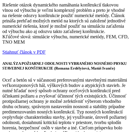
Riešenie otázok dynamického namáhania konštrukcií tlakovou
vlnou od výbuchu je veľmi komplexný problém a preto je vhodné
na riešenie odozvy konštrukcie použiť numerické metódy. Článok
prináša prehľad možných metód na ktorých sú založené jednotlivé
numerické riešenia, ktoré je možné použiť na simuláciu zaťaženia
od výbuchu ako aj odozvu takto zaťaženej konštrukcie.
Kľúčové slová: simulácie výbuchu, numerické metódy, FEM, CFD,
TNO MEM
Stiahnuť článok v PDF
ANALÝZA POŽIARNEJ ODOLNOSTI VYBRANÉHO NOSNÉHO PRVKU
STAVEBNEJ KONŠTRUKCIE (Romana Erdélyiová, Matúš Ivančo)
Oceľ a betón sú v súčasnosti preferovanými stavebnými materiálmi
veľkorozponových hál, výškových budov a atypických stavieb. Je
nutné hľadať nový spôsob ochrany oceľových konštrukcií pred
účinkami požiaru a zvyšovať účinnosť tých existujúcich. Účinnosť
protipožiarnej ochrany je možné zefektívniť výberom vhodného
druhu ochrany, správnym nastavením nosnosti a stability prípadne
predimenzovaním nosných konštrukcií. Typ nosných konštrukcií
ovplyvňuje charakteristiku stavby, jej využívanie, úroveň požiarnej
odolnosti, dosiahnutú kritickú teplotu v priestore, tvorbu splodín
horenia, bezpečnosť osôb v stavbe a iné. Cieľom príspevku bolo