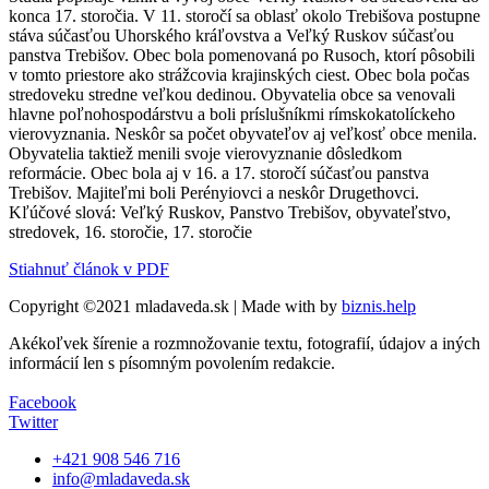
konca 17. storočia. V 11. storočí sa oblasť okolo Trebišova postupne
stáva súčasťou Uhorského kráľovstva a Veľký Ruskov súčasťou
panstva Trebišov. Obec bola pomenovaná po Rusoch, ktorí pôsobili
v tomto priestore ako strážcovia krajinských ciest. Obec bola počas
stredoveku stredne veľkou dedinou. Obyvatelia obce sa venovali
hlavne poľnohospodárstvu a boli príslušníkmi rímskokatolíckeho
vierovyznania. Neskôr sa počet obyvateľov aj veľkosť obce menila.
Obyvatelia taktiež menili svoje vierovyznanie dôsledkom
reformácie. Obec bola aj v 16. a 17. storočí súčasťou panstva
Trebišov. Majiteľmi boli Perényiovci a neskôr Drugethovci.
Kľúčové slová: Veľký Ruskov, Panstvo Trebišov, obyvateľstvo,
stredovek, 16. storočie, 17. storočie
Stiahnuť článok v PDF
Copyright ©2021 mladaveda.sk | Made with
by
biznis.help
Akékoľvek šírenie a rozmnožovanie textu, fotografií, údajov a iných
informácií len s písomným povolením redakcie.
Facebook
Twitter
+421 908 546 716
info@mladaveda.sk