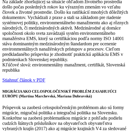
Na základe zhoršujúcej sa situácie ohľadom životného prostredia
došlo počas posledných rokov ku výrazným zmenám vo vzťahu
človek a životné prostredie. Došlo ku ratifikácií mnohých dôležitých
dokumentov. Vychádzali z praxe a stali sa základom pre riadenie
systémovej politiky, environmentálneho manažmentu ako aj rôznych
národných, či medzinárodných aktivít. Medzinárodné aj domáce
spoločnosti okolo sveta zavádzajú systém environmentálneho
manažérstva EMS, ktorý sa certifikáciou podľa normy ISO 14001
stáva dominantným medzinárodným štandardom pre ocenenie
environmentálnych nanažérskych prístupov a procesov. Cieľom
predkladaného príspevku je zhodnotiť praktickú aplikáciu EMS v
podmienkach Slovenskej republiky.
Kľúčové slová: environmentálny manažment, certifikát, Slovenská
republika
Stiahnuť článok v PDF
MIGRÁCIA AKO CELOSPOLOČENSKÝ PROBLÉM ZASAHUJÚCI
EURÓPU (Martina Marchevská, Mariana Dubravská)
Príspevok sa zaoberá celospoločenským problémom ako sú formy
migrácie, migračná politika a integračná politika na Slovensku.
Konkrétne sa zaoberá problematikou migrácie z pohľadu podielu
cudzích štátnych príslušníkov na obyvateľoch obyvateľstva
vybraných krajín (2017) ako aj migrácie krajinách V4 za sledované