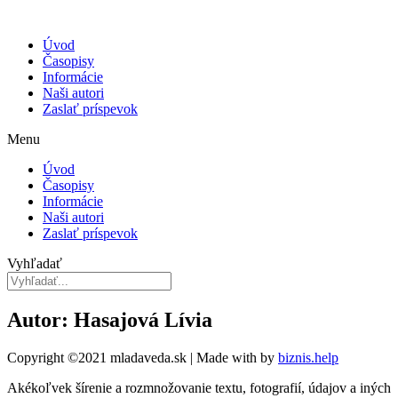
Úvod
Časopisy
Informácie
Naši autori
Zaslať príspevok
Menu
Úvod
Časopisy
Informácie
Naši autori
Zaslať príspevok
Vyhľadať
Autor: Hasajová Lívia
Copyright ©2021 mladaveda.sk | Made with
by
biznis.help
Akékoľvek šírenie a rozmnožovanie textu, fotografií, údajov a iných