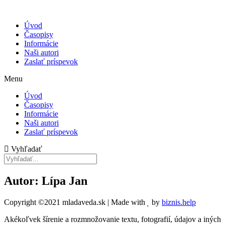
Úvod
Časopisy
Informácie
Naši autori
Zaslať príspevok
Menu
Úvod
Časopisy
Informácie
Naši autori
Zaslať príspevok
Vyhľadať
Autor: Lípa Jan
Copyright ©2021 mladaveda.sk | Made with
by
biznis.help
Akékoľvek šírenie a rozmnožovanie textu, fotografií, údajov a iných