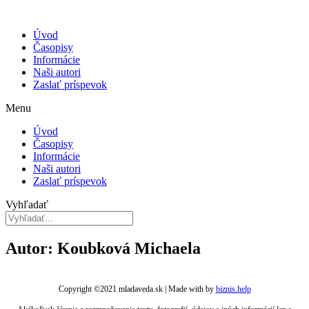
Úvod
Časopisy
Informácie
Naši autori
Zaslať príspevok
Menu
Úvod
Časopisy
Informácie
Naši autori
Zaslať príspevok
Vyhľadať
Autor: Koubková Michaela
Copyright ©2021 mladaveda.sk | Made with
by
biznis.help