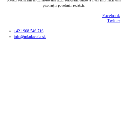
Akékoľvek šírenie a rozmnožovanie textu, fotografií, údajov a iných informácií len s
písomným povolením redakcie.
Facebook
Twitter
+421 908 546 716
info@mladaveda.sk