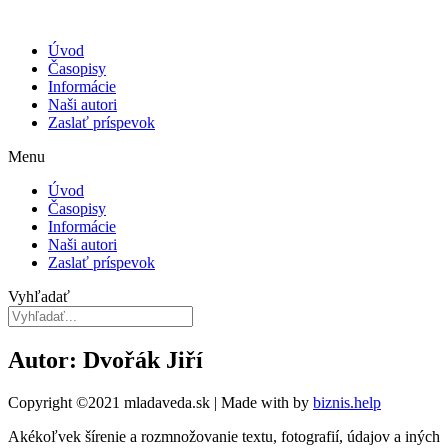
Úvod
Časopisy
Informácie
Naši autori
Zaslať príspevok
Menu
Úvod
Časopisy
Informácie
Naši autori
Zaslať príspevok
Vyhľadať
Autor: Dvořák Jiří
Copyright ©2021 mladaveda.sk | Made with
by
biznis.help
Akékoľvek šírenie a rozmnožovanie textu, fotografií, údajov a iných