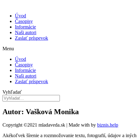
Úvod
Časopisy
Informácie
Naši autori
Zaslať príspevok
Menu
Úvod
Časopisy
Informácie
Naši autori
Zaslať príspevok
Vyhľadať
Autor: Vašková Monika
Copyright ©2021 mladaveda.sk | Made with
by
biznis.help
Akékoľvek šírenie a rozmnožovanie textu, fotografií, údajov a iných