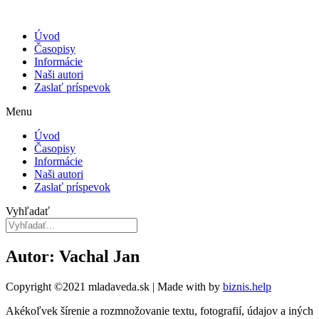
Úvod
Časopisy
Informácie
Naši autori
Zaslať príspevok
Menu
Úvod
Časopisy
Informácie
Naši autori
Zaslať príspevok
Vyhľadať
Autor: Vachal Jan
Copyright ©2021 mladaveda.sk | Made with
by
biznis.help
Akékoľvek šírenie a rozmnožovanie textu, fotografií, údajov a iných