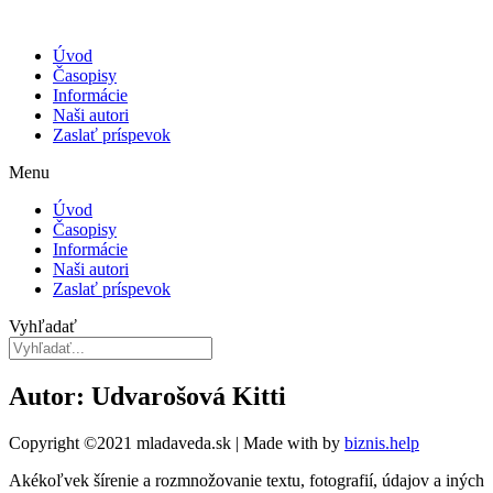
Úvod
Časopisy
Informácie
Naši autori
Zaslať príspevok
Menu
Úvod
Časopisy
Informácie
Naši autori
Zaslať príspevok
Vyhľadať
Autor: Udvarošová Kitti
Copyright ©2021 mladaveda.sk | Made with
by
biznis.help
Akékoľvek šírenie a rozmnožovanie textu, fotografií, údajov a iných