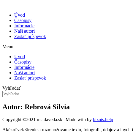
Úvod
Časopisy
Informácie
Naši autori
Zaslať príspevok
Menu
Úvod
Časopisy
Informácie
Naši autori
Zaslať príspevok
Vyhľadať
Autor: Rebrová Silvia
Copyright ©2021 mladaveda.sk | Made with
by
biznis.help
Akékoľvek šírenie a rozmnožovanie textu, fotografií, údajov a iných