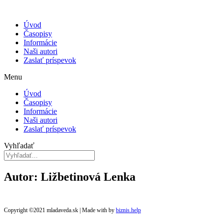
Úvod
Časopisy
Informácie
Naši autori
Zaslať príspevok
Menu
Úvod
Časopisy
Informácie
Naši autori
Zaslať príspevok
Vyhľadať
Autor: Ližbetinová Lenka
Copyright ©2021 mladaveda.sk | Made with
by
biznis.help