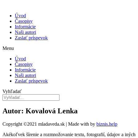
Úvod
Časopisy
Informácie
Naši autori
Zaslať príspevok
Menu
Úvod
Časopisy
Informácie
Naši autori
Zaslať príspevok
Vyhľadať
Autor: Kovalová Lenka
Copyright ©2021 mladaveda.sk | Made with
by
biznis.help
Akékoľvek šírenie a rozmnožovanie textu, fotografií, údajov a iných