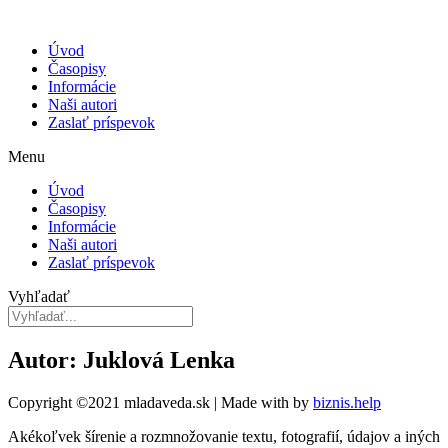
Úvod
Časopisy
Informácie
Naši autori
Zaslať príspevok
Menu
Úvod
Časopisy
Informácie
Naši autori
Zaslať príspevok
Vyhľadať
Autor: Juklová Lenka
Copyright ©2021 mladaveda.sk | Made with
by
biznis.help
Akékoľvek šírenie a rozmnožovanie textu, fotografií, údajov a iných