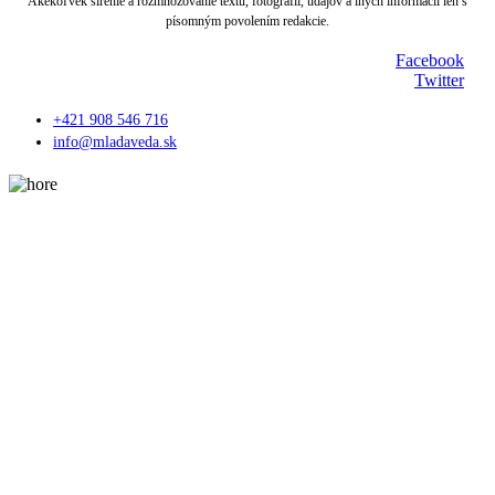
Akékoľvek šírenie a rozmnožovanie textu, fotografií, údajov a iných informácií len s
písomným povolením redakcie.
Facebook
Twitter
+421 908 546 716
info@mladaveda.sk