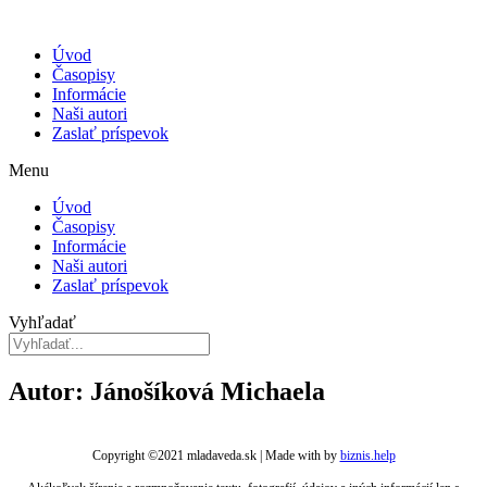
Úvod
Časopisy
Informácie
Naši autori
Zaslať príspevok
Menu
Úvod
Časopisy
Informácie
Naši autori
Zaslať príspevok
Vyhľadať
Autor: Jánošíková Michaela
Copyright ©2021 mladaveda.sk | Made with
by
biznis.help