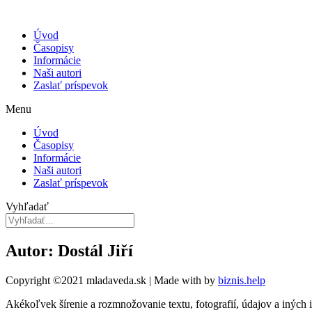
Úvod
Časopisy
Informácie
Naši autori
Zaslať príspevok
Menu
Úvod
Časopisy
Informácie
Naši autori
Zaslať príspevok
Vyhľadať
Autor: Dostál Jiří
Copyright ©2021 mladaveda.sk | Made with
by
biznis.help
Akékoľvek šírenie a rozmnožovanie textu, fotografií, údajov a iných