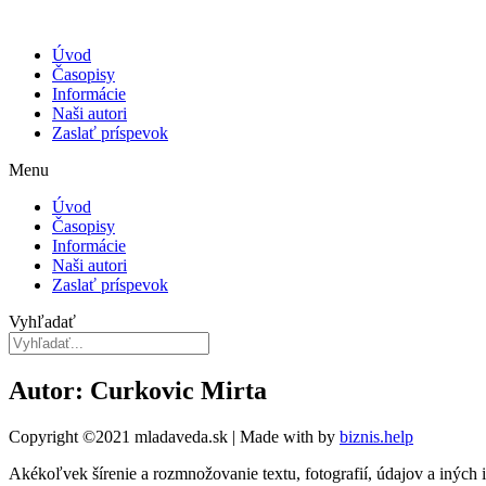
Úvod
Časopisy
Informácie
Naši autori
Zaslať príspevok
Menu
Úvod
Časopisy
Informácie
Naši autori
Zaslať príspevok
Vyhľadať
Autor: Curkovic Mirta
Copyright ©2021 mladaveda.sk | Made with
by
biznis.help
Akékoľvek šírenie a rozmnožovanie textu, fotografií, údajov a iných