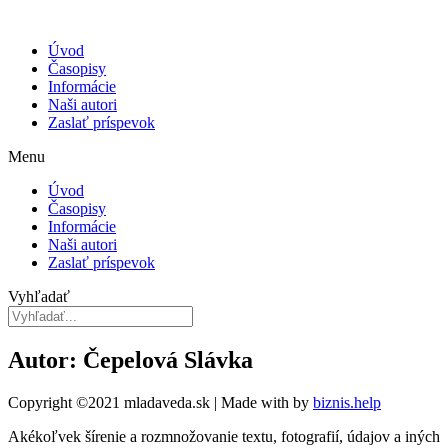
Úvod
Časopisy
Informácie
Naši autori
Zaslať príspevok
Menu
Úvod
Časopisy
Informácie
Naši autori
Zaslať príspevok
Vyhľadať
Autor: Čepelová Slávka
Copyright ©2021 mladaveda.sk | Made with
by
biznis.help
Akékoľvek šírenie a rozmnožovanie textu, fotografií, údajov a iných