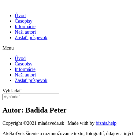
Úvod
Časopisy
Informácie
Naši autori
Zaslať príspevok
Menu
Úvod
Časopisy
Informácie
Naši autori
Zaslať príspevok
Vyhľadať
Autor: Badida Peter
Copyright ©2021 mladaveda.sk | Made with
by
biznis.help
Akékoľvek šírenie a rozmnožovanie textu, fotografií, údajov a iných