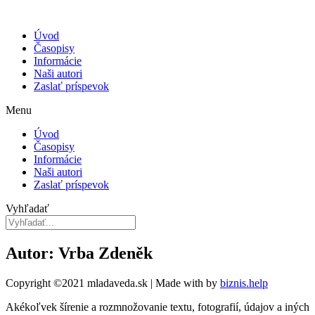
Úvod
Časopisy
Informácie
Naši autori
Zaslať príspevok
Menu
Úvod
Časopisy
Informácie
Naši autori
Zaslať príspevok
Vyhľadať
Autor: Vrba Zdeněk
Copyright ©2021 mladaveda.sk | Made with
by
biznis.help
Akékoľvek šírenie a rozmnožovanie textu, fotografií, údajov a iných