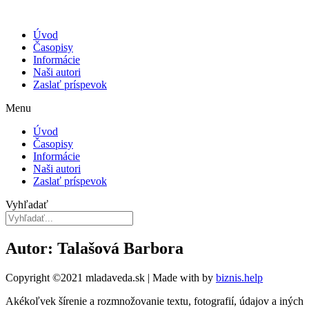
Úvod
Časopisy
Informácie
Naši autori
Zaslať príspevok
Menu
Úvod
Časopisy
Informácie
Naši autori
Zaslať príspevok
Vyhľadať
Autor: Talašová Barbora
Copyright ©2021 mladaveda.sk | Made with
by
biznis.help
Akékoľvek šírenie a rozmnožovanie textu, fotografií, údajov a iných