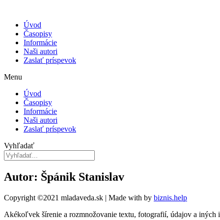
Úvod
Časopisy
Informácie
Naši autori
Zaslať príspevok
Menu
Úvod
Časopisy
Informácie
Naši autori
Zaslať príspevok
Vyhľadať
Autor: Špánik Stanislav
Copyright ©2021 mladaveda.sk | Made with
by
biznis.help
Akékoľvek šírenie a rozmnožovanie textu, fotografií, údajov a iných