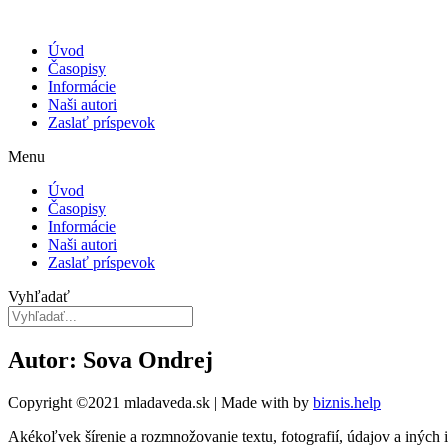
Úvod
Časopisy
Informácie
Naši autori
Zaslať príspevok
Menu
Úvod
Časopisy
Informácie
Naši autori
Zaslať príspevok
Vyhľadať
Autor: Sova Ondrej
Copyright ©2021 mladaveda.sk | Made with
by
biznis.help
Akékoľvek šírenie a rozmnožovanie textu, fotografií, údajov a iných