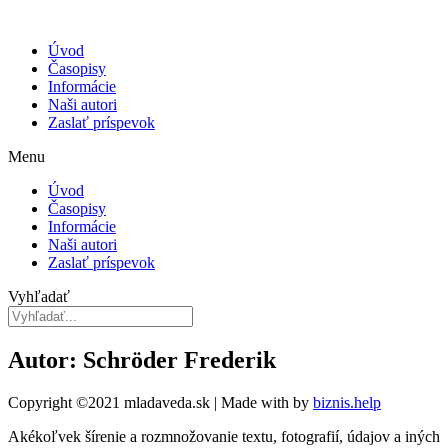
Úvod
Časopisy
Informácie
Naši autori
Zaslať príspevok
Menu
Úvod
Časopisy
Informácie
Naši autori
Zaslať príspevok
Vyhľadať
Autor: Schröder Frederik
Copyright ©2021 mladaveda.sk | Made with
by
biznis.help
Akékoľvek šírenie a rozmnožovanie textu, fotografií, údajov a iných