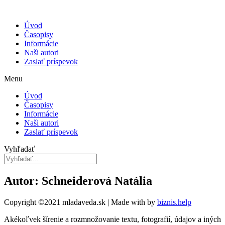
Úvod
Časopisy
Informácie
Naši autori
Zaslať príspevok
Menu
Úvod
Časopisy
Informácie
Naši autori
Zaslať príspevok
Vyhľadať
Autor: Schneiderová Natália
Copyright ©2021 mladaveda.sk | Made with
by
biznis.help
Akékoľvek šírenie a rozmnožovanie textu, fotografií, údajov a iných