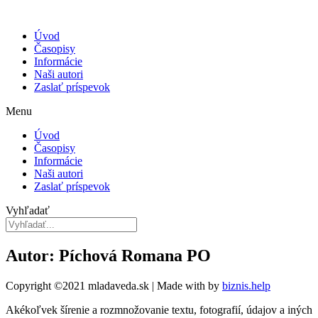
Úvod
Časopisy
Informácie
Naši autori
Zaslať príspevok
Menu
Úvod
Časopisy
Informácie
Naši autori
Zaslať príspevok
Vyhľadať
Autor: Píchová Romana PO
Copyright ©2021 mladaveda.sk | Made with
by
biznis.help
Akékoľvek šírenie a rozmnožovanie textu, fotografií, údajov a iných