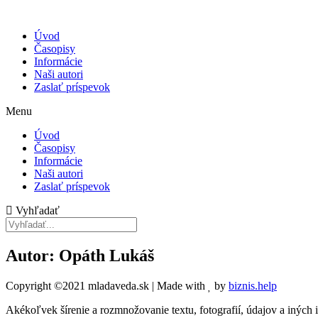
Úvod
Časopisy
Informácie
Naši autori
Zaslať príspevok
Menu
Úvod
Časopisy
Informácie
Naši autori
Zaslať príspevok
Vyhľadať
Autor: Opáth Lukáš
Copyright ©2021 mladaveda.sk | Made with
by
biznis.help
Akékoľvek šírenie a rozmnožovanie textu, fotografií, údajov a iných