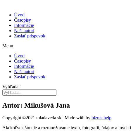
Úvod
Časopisy
Informácie
Naši autori
Zaslať príspevok
Menu
Úvod
Časopisy
Informácie
Naši autori
Zaslať príspevok
Vyhľadať
Autor: Mikušová Jana
Copyright ©2021 mladaveda.sk | Made with
by
biznis.help
Akékoľvek šírenie a rozmnožovanie textu, fotografií, údajov a iných