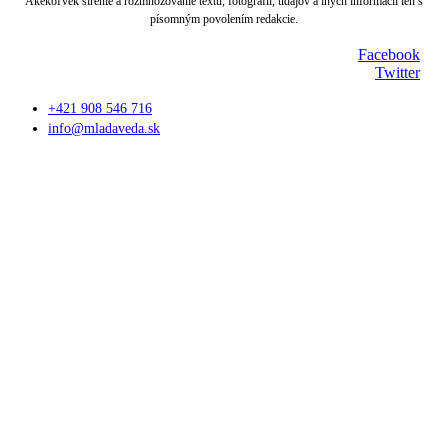
Akékoľvek šírenie a rozmnožovanie textu, fotografií, údajov a iných informácií len s
písomným povolením redakcie.
Facebook
Twitter
+421 908 546 716
info@mladaveda.sk