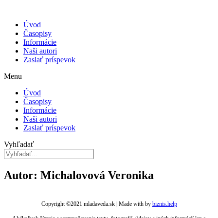
Úvod
Časopisy
Informácie
Naši autori
Zaslať príspevok
Menu
Úvod
Časopisy
Informácie
Naši autori
Zaslať príspevok
Vyhľadať
Autor: Michalovová Veronika
Copyright ©2021 mladaveda.sk | Made with
by
biznis.help