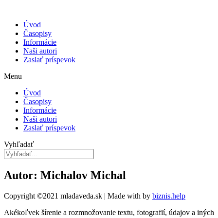
Úvod
Časopisy
Informácie
Naši autori
Zaslať príspevok
Menu
Úvod
Časopisy
Informácie
Naši autori
Zaslať príspevok
Vyhľadať
Autor: Michalov Michal
Copyright ©2021 mladaveda.sk | Made with
by
biznis.help
Akékoľvek šírenie a rozmnožovanie textu, fotografií, údajov a iných