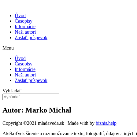
Úvod
Časopisy
Informácie
Naši autori
Zaslať príspevok
Menu
Úvod
Časopisy
Informácie
Naši autori
Zaslať príspevok
Vyhľadať
Autor: Marko Michal
Copyright ©2021 mladaveda.sk | Made with
by
biznis.help
Akékoľvek šírenie a rozmnožovanie textu, fotografií, údajov a iných