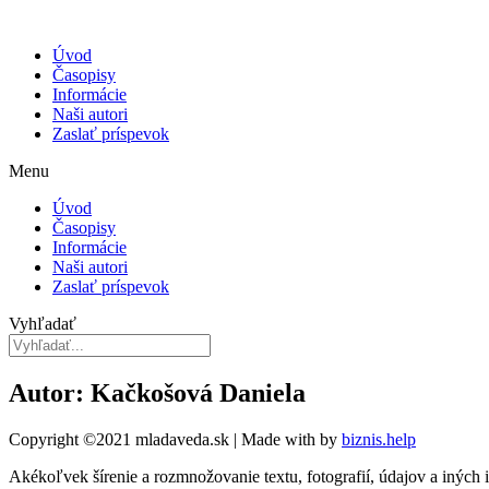
Úvod
Časopisy
Informácie
Naši autori
Zaslať príspevok
Menu
Úvod
Časopisy
Informácie
Naši autori
Zaslať príspevok
Vyhľadať
Autor: Kačkošová Daniela
Copyright ©2021 mladaveda.sk | Made with
by
biznis.help
Akékoľvek šírenie a rozmnožovanie textu, fotografií, údajov a iných