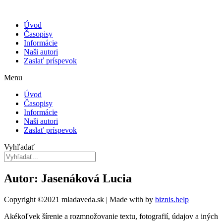
Úvod
Časopisy
Informácie
Naši autori
Zaslať príspevok
Menu
Úvod
Časopisy
Informácie
Naši autori
Zaslať príspevok
Vyhľadať
Autor: Jasenáková Lucia
Copyright ©2021 mladaveda.sk | Made with
by
biznis.help
Akékoľvek šírenie a rozmnožovanie textu, fotografií, údajov a iných