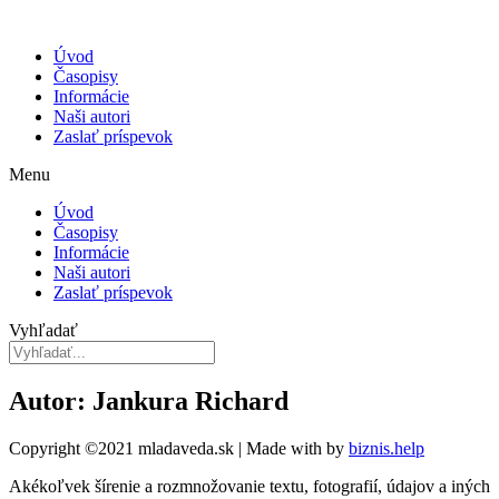
Úvod
Časopisy
Informácie
Naši autori
Zaslať príspevok
Menu
Úvod
Časopisy
Informácie
Naši autori
Zaslať príspevok
Vyhľadať
Autor: Jankura Richard
Copyright ©2021 mladaveda.sk | Made with
by
biznis.help
Akékoľvek šírenie a rozmnožovanie textu, fotografií, údajov a iných