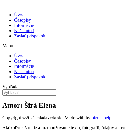
Úvod
Časopisy
Informácie
Naši autori
Zaslať príspevok
Menu
Úvod
Časopisy
Informácie
Naši autori
Zaslať príspevok
Vyhľadať
Autor: Širá Elena
Copyright ©2021 mladaveda.sk | Made with
by
biznis.help
Akékoľvek šírenie a rozmnožovanie textu, fotografií, údajov a iných