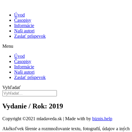
Úvod
Časopisy
Informácie
Naši autori
Zaslať príspevok
Menu
Úvod
Časopisy
Informácie
Naši autori
Zaslať príspevok
Vyhľadať
Vydanie / Rok: 2019
Copyright ©2021 mladaveda.sk | Made with
by
biznis.help
Akékoľvek šírenie a rozmnožovanie textu, fotografií, údajov a iných